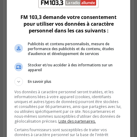
FM 103,3 demande votre consentement
pour utiliser vos données à caractère
personnel dans les cas suivants :
Publicités et contenu personnalisés, mesure de
performance des publicités et du contenu, études
d’audience et développement de services
Stocker et/ou accéder à des informations sur un
appareil
SAINT-HUBERT
En savoir plus
Publié le 6 août 2026 à 09h39
Longueuil injecte 1,5 M$ pour moderniser
Vos données à caractère personnel seront traitées, et les
deux stations de pompage
informations liées à votre appareil (cookies, identifiants
uniques et autres types de données) pourront être stockées
et consultées par 66 partenaires, ainsi que partagées avec lui,
ou utilisées spécifiquement par ce site. Nos partenaires et
nous-mêmes sommes susceptibles d'utiliser des données de
géolocalisation précises.
Liste des partenaires.
Certains fournisseurs sont susceptibles de traiter vos
données à caractère personnel sur la base de l'intérêt