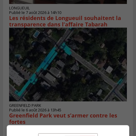
LONGUEUIL
Publié le 7 août 2026 à 14h10
Les résidents de Longueuil souhaitent la
transparence dans l’affaire Tabarah
GREENFIELD PARK
Publié le 6 août 2026 à 13h45
Greenfield Park veut s’armer contre les
fortes
pluies