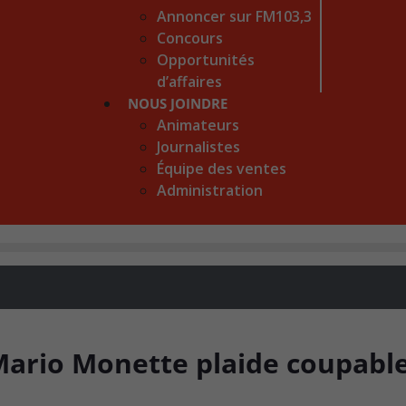
Annoncer sur FM103,3
Concours
Opportunités
d’affaires
NOUS JOINDRE
Animateurs
Journalistes
Équipe des ventes
Administration
Mario Monette plaide coupabl