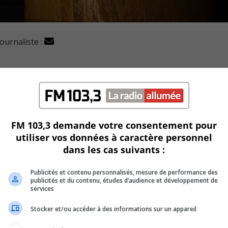
journaliste :
Van Houtte de Longueuil reconnaissant avoir fait subir d
idèles à infliger des châtiments corporels.
alais de justice de Longueuil lundi et à la surprise ils ont
FM 103,3 demande votre consentement pour
utiliser vos données à caractère personnel
dans les cas suivants :
dant au moins 25 ans sur leurs huit enfants.
questration et de lésions corporelles.
Publicités et contenu personnalisés, mesure de performance des
publicités et du contenu, études d’audience et développement de
services
à leur égard, surtout depuis que les parents se sont convert
Stocker et/ou accéder à des informations sur un appareil
 40 ans.