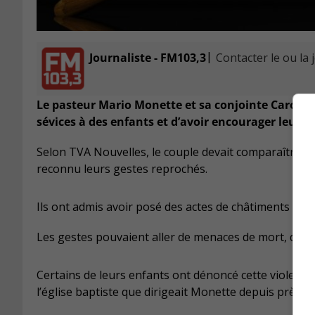
|
Journaliste - FM103,3
Contacter le ou la 
Le pasteur Mario Monette et sa conjointe Carole 
sévices à des enfants et d’avoir encourager leurs f
Selon TVA Nouvelles, le couple devait comparaître au p
reconnu leurs gestes reprochés.
Ils ont admis avoir posé des actes de châtiments pen
Les gestes pouvaient aller de menaces de mort, de sé
Certains de leurs enfants ont dénoncé cette violence 
l’église baptiste que dirigeait Monette depuis près de