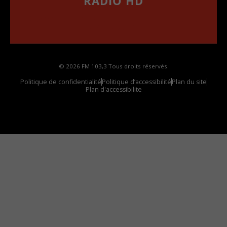
RADIO HD
••••••••••••••••••
Comment synthoniser la fréquence HD dans
votre voiture
© 2026 FM 103,3 Tous droits réservés.
Politique de confidentialité
Politique d’accessibilité
Plan du site
Plan d'accessibilite