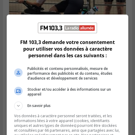
FM 103,3 demande votre consentement
SAINT-LAMBERT
pour utiliser vos données à caractère
Publié le 5 août 2026 à 08h23
personnel dans les cas suivants :
De la fibrose kystique à l’Ironman : le
parcours inspirant d’Emma Fontaine
Publicités et contenu personnalisés, mesure de
performance des publicités et du contenu, études
d’audience et développement de services
Stocker et/ou accéder à des informations sur un
appareil
En savoir plus
Vos données à caractère personnel seront traitées, et les
informations liées à votre appareil (cookies, identifiants
uniques et autres types de données) pourront être stockées
et consultées par 66 partenaires, ainsi que partagées avec lui,