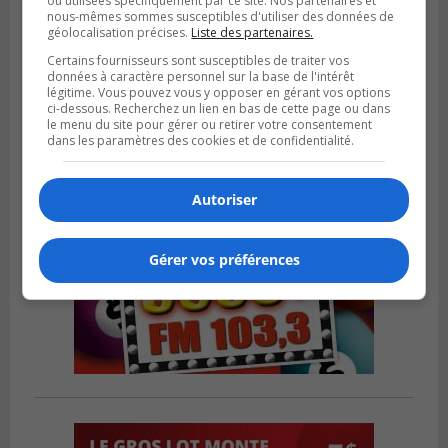
ou utilisées spécifiquement par ce site. Nos partenaires et
nous-mêmes sommes susceptibles d'utiliser des données de
Publié le 4 août 2026 à 13h18
géolocalisation précises.
Liste des partenaires.
Des fromages de la Laiterie Coaticook
Certains fournisseurs sont susceptibles de traiter vos
rappelés par l’ACIA
données à caractère personnel sur la base de l'intérêt
légitime. Vous pouvez vous y opposer en gérant vos options
ci-dessous. Recherchez un lien en bas de cette page ou dans
le menu du site pour gérer ou retirer votre consentement
dans les paramètres des cookies et de confidentialité.
Autoriser
Gérer vos préférences