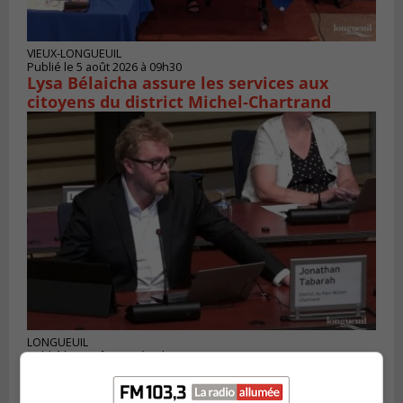
VIEUX-LONGUEUIL
Publié le 5 août 2026 à 09h30
Lysa Bélaicha assure les services aux
citoyens du district Michel‑Chartrand
LONGUEUIL
Publié le 4 août 2026 à 08h28
Longueuil demande de reporter une
élection partielle