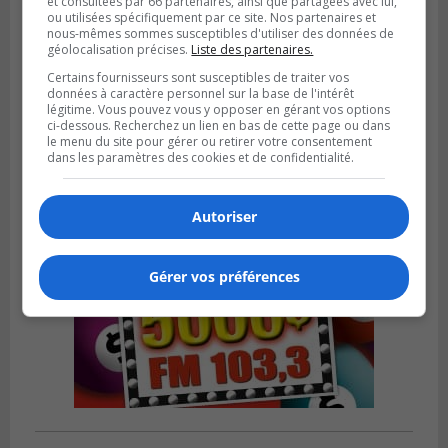
et consultées par 66 partenaires, ainsi que partagées avec lui,
ou utilisées spécifiquement par ce site. Nos partenaires et
nous-mêmes sommes susceptibles d'utiliser des données de
LA PRAIRIE
géolocalisation précises.
Liste des partenaires.
Publié le 3 août 2026 à 06h57
Certains fournisseurs sont susceptibles de traiter vos
Sonia Ziadé est candidate pour le PLQ
données à caractère personnel sur la base de l'intérêt
dans La Prairie
légitime. Vous pouvez vous y opposer en gérant vos options
ci-dessous. Recherchez un lien en bas de cette page ou dans
le menu du site pour gérer ou retirer votre consentement
dans les paramètres des cookies et de confidentialité.
Autoriser
Gérer vos préférences