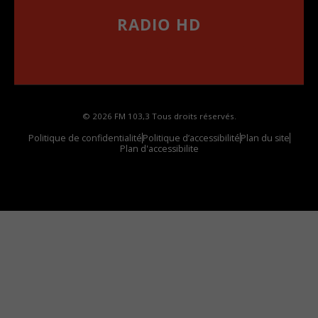
RADIO HD
••••••••••••••••••
Comment synthoniser la fréquence HD dans
votre voiture
© 2026 FM 103,3 Tous droits réservés.
Politique de confidentialité
Politique d’accessibilité
Plan du site
Plan d'accessibilite