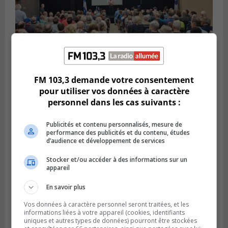
FM 103,3 demande votre consentement
VIEUX-LONGUEUIL
pour utiliser vos données à caractère
Publié le 3 août 2026 à 14h47
personnel dans les cas suivants :
Le Livre bleu rassemble 200 curieux à
Longueuil
Publicités et contenu personnalisés, mesure de
performance des publicités et du contenu, études
d’audience et développement de services
Stocker et/ou accéder à des informations sur un
appareil
En savoir plus
Vos données à caractère personnel seront traitées, et les
informations liées à votre appareil (cookies, identifiants
uniques et autres types de données) pourront être stockées