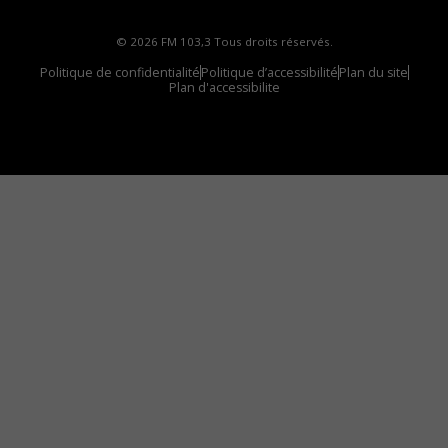
© 2026 FM 103,3 Tous droits réservés.
Politique de confidentialité
Politique d’accessibilité
Plan du site
Plan d'accessibilite
Comment installer notre vignette sur votre
appareil mobile