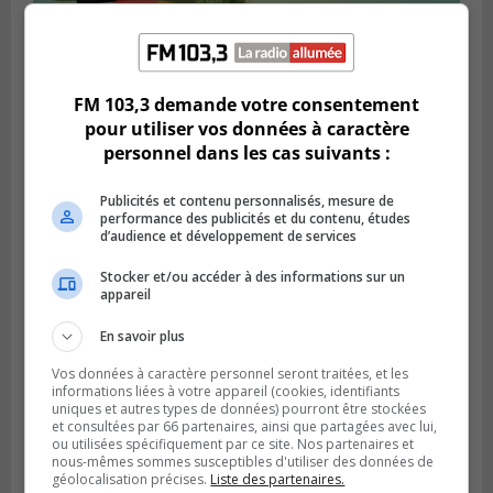
LONGUEUIL
Publié le 5 août 2026 à 13h50
Le Mois de l’archéologie bat son plein sur
FM 103,3 demande votre consentement
la Rive-Sud de Montréal
pour utiliser vos données à caractère
personnel dans les cas suivants :
Publicités et contenu personnalisés, mesure de
performance des publicités et du contenu, études
d’audience et développement de services
Stocker et/ou accéder à des informations sur un
appareil
En savoir plus
Vos données à caractère personnel seront traitées, et les
informations liées à votre appareil (cookies, identifiants
uniques et autres types de données) pourront être stockées
LA PRAIRIE
et consultées par 66 partenaires, ainsi que partagées avec lui,
Publié le 5 août 2026 à 11h59
La Prairie loue des espaces de glace
ou utilisées spécifiquement par ce site. Nos partenaires et
nous-mêmes sommes susceptibles d'utiliser des données de
jusqu’en avril 2027
géolocalisation précises.
Liste des partenaires.