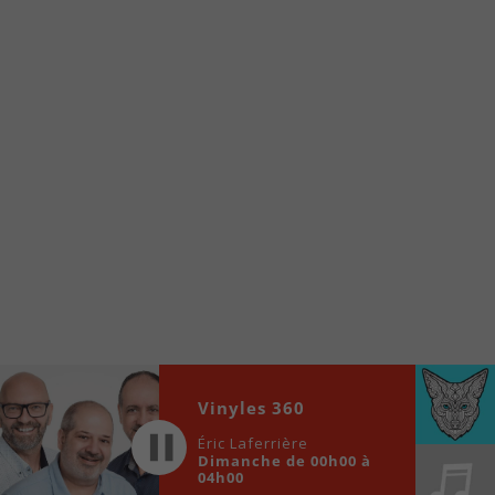
À partir de votre téléphone, allez sur le site
internet de la Radio allumée au
www.fm1033.ca
Ensuite cliquez sur l’icône situé au bas de
votre écran
(celui qui représente un carré incluant une
flèche dirigé vers le haut)
Cliquez maintenant sur l’option Ajouter sur
l’écran d’accueil et vous verrez apparaître le
logo du FM 103,3
Faites Enregistrer en haut à droite.
Et voilà! Toutes les infos et l’écoute de votre radio
locale vous sont maintenant accessibles en un clic!
Audio
Vinyles 360
00:00
00:00
Player
Éric Laferrière
Dimanche de 00h00 à
04h00