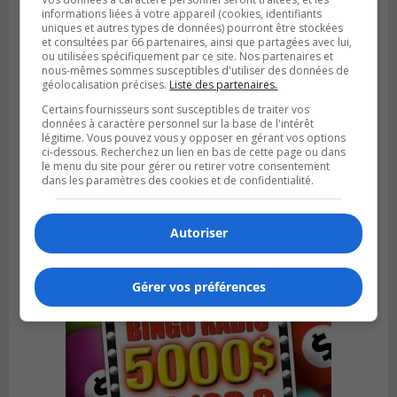
informations liées à votre appareil (cookies, identifiants
uniques et autres types de données) pourront être stockées
et consultées par 66 partenaires, ainsi que partagées avec lui,
ou utilisées spécifiquement par ce site. Nos partenaires et
nous-mêmes sommes susceptibles d'utiliser des données de
géolocalisation précises.
Liste des partenaires.
Certains fournisseurs sont susceptibles de traiter vos
données à caractère personnel sur la base de l'intérêt
VIEUX-LONGUEUIL
légitime. Vous pouvez vous y opposer en gérant vos options
Publié le 31 juillet 2026 à 14h20
Le RTL dévoile sa nouvelle flotte de
ci-dessous. Recherchez un lien en bas de cette page ou dans
le menu du site pour gérer ou retirer votre consentement
transport adapté
dans les paramètres des cookies et de confidentialité.
Autoriser
Gérer vos préférences