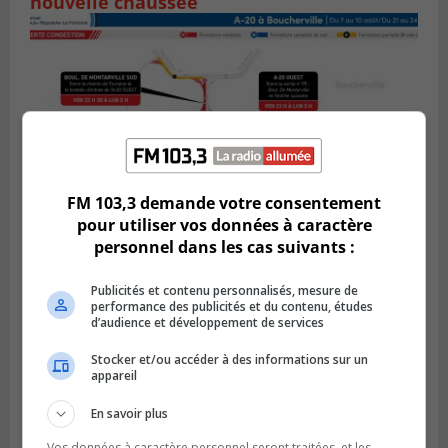
nouvelle chaussée
FM 103,3 demande votre consentement
pour utiliser vos données à caractère
personnel dans les cas suivants :
BOUCHERVILLE
Publié le 5 août 2026 à 15h25
Publicités et contenu personnalisés, mesure de
Le MTMD annonce des fermetures sur
performance des publicités et du contenu, études
l’autoroute 20 à Boucherville
d’audience et développement de services
Stocker et/ou accéder à des informations sur un
appareil
En savoir plus
Vos données à caractère personnel seront traitées, et les