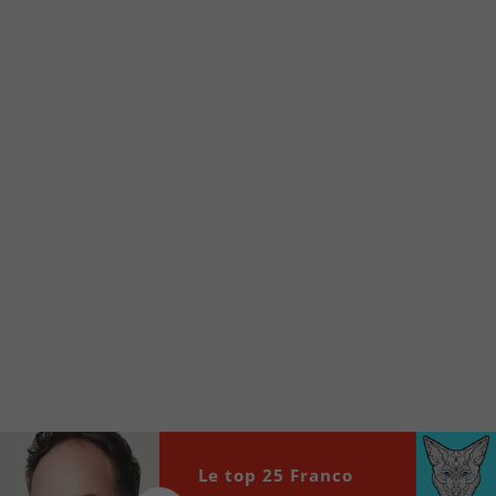
Voici la procédure ;)
À partir de votre téléphone, allez sur le site
internet de la Radio allumée au
www.fm1033.ca
Ensuite cliquez sur l’icône situé au bas de
votre écran
(celui qui représente un carré incluant une
flèche dirigé vers le haut)
Cliquez maintenant sur l’option Ajouter sur
l’écran d’accueil et vous verrez apparaître le
logo du FM 103,3
Faites Enregistrer en haut à droite.
Et voilà! Toutes les infos et l’écoute de votre radio
locale vous sont maintenant accessibles en un clic!
Audio
Le top 25 Franco
00:00
00:00