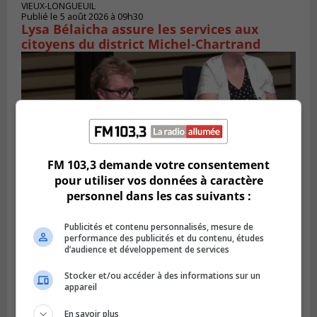
VIEUX-LONGUEUIL
Publié le 5 août 2026 à 09h30
Lysa Bélaicha assure les services aux
citoyens du district Michel‑Chartrand
FM 103,3 demande votre consentement
pour utiliser vos données à caractère
personnel dans les cas suivants :
Publicités et contenu personnalisés, mesure de
LONGUEUIL
performance des publicités et du contenu, études
Publié le 4 août 2026 à 08h28
d’audience et développement de services
Longueuil demande de reporter une
élection partielle
Stocker et/ou accéder à des informations sur un
appareil
En savoir plus