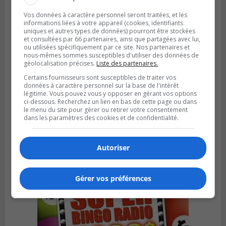
Vos données à caractère personnel seront traitées, et les
informations liées à votre appareil (cookies, identifiants
uniques et autres types de données) pourront être stockées
et consultées par 66 partenaires, ainsi que partagées avec lui,
ou utilisées spécifiquement par ce site. Nos partenaires et
nous-mêmes sommes susceptibles d'utiliser des données de
géolocalisation précises.
Liste des partenaires.
Certains fournisseurs sont susceptibles de traiter vos
données à caractère personnel sur la base de l'intérêt
légitime. Vous pouvez vous y opposer en gérant vos options
ci-dessous. Recherchez un lien en bas de cette page ou dans
VIEUX-LONGUEUIL
Publié le 3 août 2026 à 14h47
le menu du site pour gérer ou retirer votre consentement
Le Livre bleu rassemble 200 curieux à
dans les paramètres des cookies et de confidentialité.
Longueuil
Autoriser
Gérer vos préférences