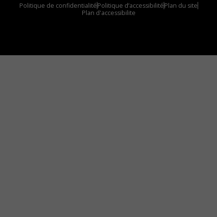
Politique de confidentialité
Politique d’accessibilité
Plan du site
Plan d'accessibilite
Comment installer notre vignette sur votre
appareil mobile
Vous avez envie d’écouter le FM 103,3 ou notre