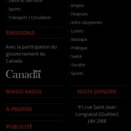
- Santé et bien-être
- Emploi
- Sports
- Finances
- Transport / Circulation
- Infos citoyennes
- Loisirs
ÉMISSIONS
- Musique
Avec la participation du
- Politique
gouvernement du
- Santé
Canada
- Société
- Sports
BINGO RADIO
NOUS JOINDRE
91,rue Saint-Jean
À PROPOS
Longueuil (Québec)
J4H 2W8
PUBLICITÉ