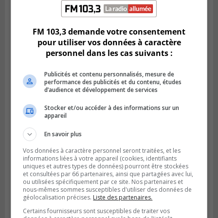
Publié le 1 août 2026 à 16h03
Le Festival Kaput propose des activités
récupératrices
FM 103,3 demande votre consentement
pour utiliser vos données à caractère
personnel dans les cas suivants :
Publicités et contenu personnalisés, mesure de
performance des publicités et du contenu, études
d’audience et développement de services
Stocker et/ou accéder à des informations sur un
appareil
En savoir plus
Vos données à caractère personnel seront traitées, et les
LONGUEUIL
informations liées à votre appareil (cookies, identifiants
Publié le 31 juillet 2026 à 09h28
uniques et autres types de données) pourront être stockées
Alexandre Da Costa s’en va diriger au
et consultées par 66 partenaires, ainsi que partagées avec lui,
Mexique
ou utilisées spécifiquement par ce site. Nos partenaires et
nous-mêmes sommes susceptibles d'utiliser des données de
géolocalisation précises.
Liste des partenaires.
Certains fournisseurs sont susceptibles de traiter vos