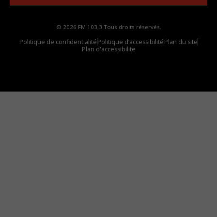
© 2026 FM 103,3 Tous droits réservés.
Politique de confidentialité
Politique d’accessibilité
Plan du site
Plan d'accessibilite
Comment installer notre vignette sur votre
appareil mobile