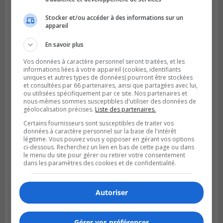
Stocker et/ou accéder à des informations sur un
appareil
Publié le 29 juillet 2026 à 10h47
En savoir plus
Des travaux de marquage de nuit
entraînent des entraves sur la Rive-Sud
Vos données à caractère personnel seront traitées, et les
informations liées à votre appareil (cookies, identifiants
uniques et autres types de données) pourront être stockées
et consultées par 66 partenaires, ainsi que partagées avec lui,
ou utilisées spécifiquement par ce site. Nos partenaires et
nous-mêmes sommes susceptibles d'utiliser des données de
géolocalisation précises.
Liste des partenaires.
Certains fournisseurs sont susceptibles de traiter vos
données à caractère personnel sur la base de l'intérêt
légitime. Vous pouvez vous y opposer en gérant vos options
ci-dessous. Recherchez un lien en bas de cette page ou dans
le menu du site pour gérer ou retirer votre consentement
dans les paramètres des cookies et de confidentialité.
Autoriser
VIEUX-LONGUEUIL
Publié le 28 juillet 2026 à 07h44
La Tablée des chefs obtient un appui
financier pour poursuivre sa mission
Gérer vos préférences