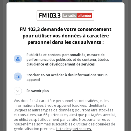
BROSSARD
Publié le 31 juillet 2026 à 12h00
Le transport à la demande du RTL prend
FM 103,3 demande votre consentement
de l’expansion à Brossard
pour utiliser vos données à caractère
personnel dans les cas suivants :
Publicités et contenu personnalisés, mesure de
performance des publicités et du contenu, études
d’audience et développement de services
Stocker et/ou accéder à des informations sur un
appareil
En savoir plus
Vos données à caractère personnel seront traitées, et les
informations liées à votre appareil (cookies, identifiants
uniques et autres types de données) pourront être stockées
BOUCHERVILLE
et consultées par 66 partenaires, ainsi que partagées avec lui,
Publié le 31 juillet 2026 à 06h57
ou utilisées spécifiquement par ce site. Nos partenaires et
Boucherville veut de la sécurité
nous-mêmes sommes susceptibles d'utiliser des données de
ferroviaire sur son territoire
géolocalisation précises.
Liste des partenaires.