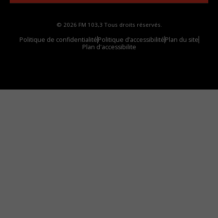
© 2026 FM 103,3 Tous droits réservés.
Politique de confidentialité
Politique d’accessibilité
Plan du site
Plan d'accessibilite
Comment installer notre vignette sur votre
appareil mobile