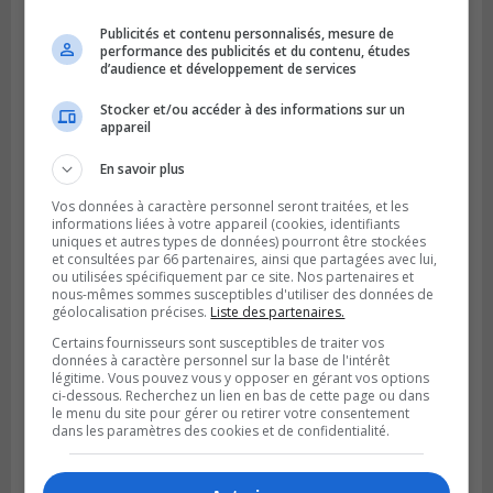
Publicités et contenu personnalisés, mesure de
performance des publicités et du contenu, études
d’audience et développement de services
BOUCHERVILLE
Publié le 27 juillet 2026 à 19h58
Metro prend les moyens pour protéger son
Stocker et/ou accéder à des informations sur un
appareil
personnel cadre
En savoir plus
Vos données à caractère personnel seront traitées, et les
informations liées à votre appareil (cookies, identifiants
uniques et autres types de données) pourront être stockées
et consultées par 66 partenaires, ainsi que partagées avec lui,
ou utilisées spécifiquement par ce site. Nos partenaires et
nous-mêmes sommes susceptibles d'utiliser des données de
géolocalisation précises.
Liste des partenaires.
Certains fournisseurs sont susceptibles de traiter vos
données à caractère personnel sur la base de l'intérêt
légitime. Vous pouvez vous y opposer en gérant vos options
ci-dessous. Recherchez un lien en bas de cette page ou dans
le menu du site pour gérer ou retirer votre consentement
dans les paramètres des cookies et de confidentialité.