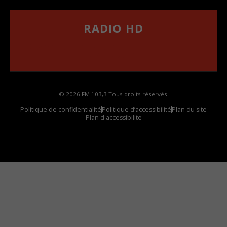
RADIO HD
••••••••••••••••••
Comment synthoniser la fréquence HD dans
votre voiture
© 2026 FM 103,3 Tous droits réservés.
Politique de confidentialité
Politique d’accessibilité
Plan du site
Plan d'accessibilite