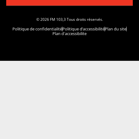
© 2026 FM 103,3 Tous droits réservés.
Politique de confidentialité
Politique d’accessibilité
Plan du site
Plan d'accessibilite
Comment installer notre vignette sur votre