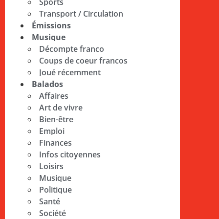
Sports
Transport / Circulation
Émissions
Musique
Décompte franco
Coups de coeur francos
Joué récemment
Balados
Affaires
Art de vivre
Bien-être
Emploi
Finances
Infos citoyennes
Loisirs
Musique
Politique
Santé
Société