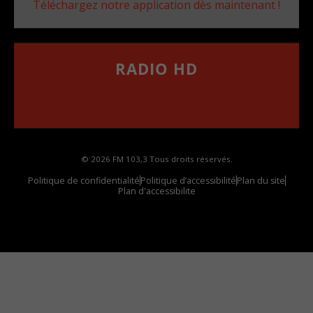
Téléchargez notre application dès maintenant !
RADIO HD
••••••••••••••••••
Comment synthoniser la fréquence HD dans
votre voiture
© 2026 FM 103,3 Tous droits réservés.
Politique de confidentialité
Politique d’accessibilité
Plan du site
Plan d'accessibilite