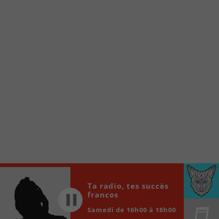
internet de la Radio allumée au
www.fm1033.ca
Ensuite cliquez sur l’icône situé au bas de
votre écran
(celui qui représente un carré incluant une
flèche dirigé vers le haut)
Cliquez maintenant sur l’option Ajouter sur
l’écran d’accueil et vous verrez apparaître le
logo du FM 103,3
Faites Enregistrer en haut à droite.
Et voilà! Toutes les infos et l’écoute de votre radio
locale vous sont maintenant accessibles en un clic!
Audio
00:00
00:00
Player
Ta radio, tes succès
francos
Samedi de 16h00 à 18h00