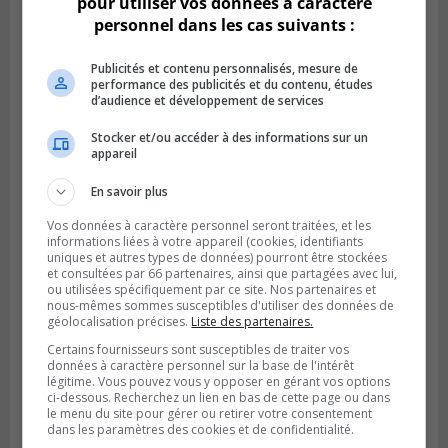
pour utiliser vos données à caractère
personnel dans les cas suivants :
Publicités et contenu personnalisés, mesure de
performance des publicités et du contenu, études
d’audience et développement de services
SAINT-HUBERT
Publié le 6 août 2026 à 09h39
Stocker et/ou accéder à des informations sur un
Longueuil injecte 1,5 M$ pour moderniser
appareil
deux stations de pompage
En savoir plus
Vos données à caractère personnel seront traitées, et les
informations liées à votre appareil (cookies, identifiants
uniques et autres types de données) pourront être stockées
et consultées par 66 partenaires, ainsi que partagées avec lui,
ou utilisées spécifiquement par ce site. Nos partenaires et
nous-mêmes sommes susceptibles d'utiliser des données de
géolocalisation précises.
Liste des partenaires.
Certains fournisseurs sont susceptibles de traiter vos
données à caractère personnel sur la base de l'intérêt
légitime. Vous pouvez vous y opposer en gérant vos options
ci-dessous. Recherchez un lien en bas de cette page ou dans
le menu du site pour gérer ou retirer votre consentement
dans les paramètres des cookies et de confidentialité.