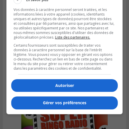
Vos données à caractère personnel seront traitées, et les
informations liées à votre appareil (cookies, identifiants
uniques et autres types de données) pourront être stockées
et consultées par 66 partenaires, ainsi que partagées avec lui,
ou utilisées spécifiquement par ce site. Nos partenaires et
nous-mêmes sommes susceptibles d'utiliser des données de
géolocalisation précises.
Liste des partenaires.
Certains fournisseurs sont susceptibles de traiter vos
données à caractère personnel sur la base de l'intérêt
légitime. Vous pouvez vous y opposer en gérant vos options
ci-dessous. Recherchez un lien en bas de cette page ou dans
SAINT-CONSTANT
le menu du site pour gérer ou retirer votre consentement
Publié le 4 août 2026 à 14h02
dans les paramètres des cookies et de confidentialité.
Saint-Constant signe une nouvelle
convention pour le bien de la population
Autoriser
Gérer vos préférences