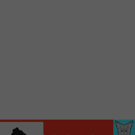
d’accueil rapidement.
Voici la procédure ;)
À partir de votre téléphone, allez sur le site
internet de la Radio allumée au
www.fm1033.ca
Ensuite cliquez sur l’icône situé au bas de
votre écran
(celui qui représente un carré incluant une
flèche dirigé vers le haut)
Cliquez maintenant sur l’option Ajouter sur
l’écran d’accueil et vous verrez apparaître le
logo du FM 103,3
Faites Enregistrer en haut à droite.
Et voilà! Toutes les infos et l’écoute de votre radio
locale vous sont maintenant accessibles en un clic!
Audio
00:00
00:00