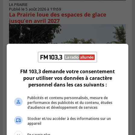
LA PRAIRIE
Publié le 5 août 2026 à 11h59
La Prairie loue des espaces de glace
jusqu’en avril 2027
FM 103,3 demande votre consentement
pour utiliser vos données à caractère
personnel dans les cas suivants :
Publicités et contenu personnalisés, mesure de
LA PRAIRIE
performance des publicités et du contenu, études
Publié le 4 août 2026 à 15h50
d’audience et développement de services
Le mur du rempart de La Prairie retrouve
sa jeunesse
Stocker et/ou accéder à des informations sur un
appareil
En savoir plus