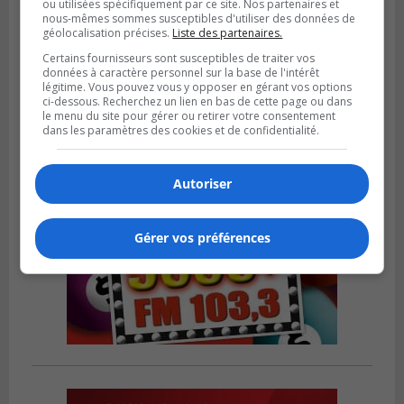
ou utilisées spécifiquement par ce site. Nos partenaires et
nous-mêmes sommes susceptibles d'utiliser des données de
LA PRAIRIE
géolocalisation précises.
Liste des partenaires.
Publié le 5 août 2026 à 11h59
La Prairie loue des espaces de glace
Certains fournisseurs sont susceptibles de traiter vos
jusqu’en avril 2027
données à caractère personnel sur la base de l'intérêt
légitime. Vous pouvez vous y opposer en gérant vos options
ci-dessous. Recherchez un lien en bas de cette page ou dans
le menu du site pour gérer ou retirer votre consentement
dans les paramètres des cookies et de confidentialité.
Autoriser
Gérer vos préférences