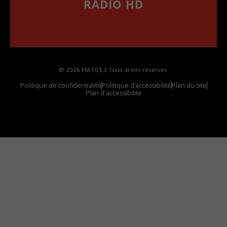
RADIO HD
••••••••••••••••••
Comment synthoniser la fréquence HD dans
votre voiture
© 2026 FM 103,3 Tous droits réservés.
Politique de confidentialité
Politique d’accessibilité
Plan du site
Plan d'accessibilite