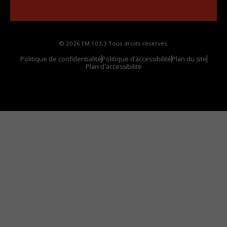
votre voiture
© 2026 FM 103,3 Tous droits réservés.
Politique de confidentialité
Politique d’accessibilité
Plan du site
Plan d'accessibilite
Comment installer notre vignette sur votre