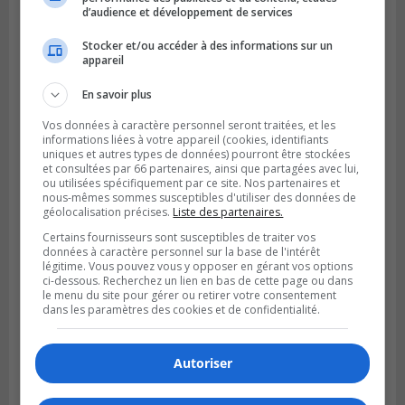
d’audience et développement de services
Stocker et/ou accéder à des informations sur un
appareil
SAINT-HUBERT
En savoir plus
Publié le 6 août 2026 à 09h39
Longueuil injecte 1,5 M$ pour moderniser
Vos données à caractère personnel seront traitées, et les
deux stations de pompage
informations liées à votre appareil (cookies, identifiants
uniques et autres types de données) pourront être stockées
et consultées par 66 partenaires, ainsi que partagées avec lui,
ou utilisées spécifiquement par ce site. Nos partenaires et
nous-mêmes sommes susceptibles d'utiliser des données de
géolocalisation précises.
Liste des partenaires.
Certains fournisseurs sont susceptibles de traiter vos
données à caractère personnel sur la base de l'intérêt
légitime. Vous pouvez vous y opposer en gérant vos options
ci-dessous. Recherchez un lien en bas de cette page ou dans
le menu du site pour gérer ou retirer votre consentement
dans les paramètres des cookies et de confidentialité.
Autoriser
BOUCHERVILLE
Publié le 5 août 2026 à 15h25