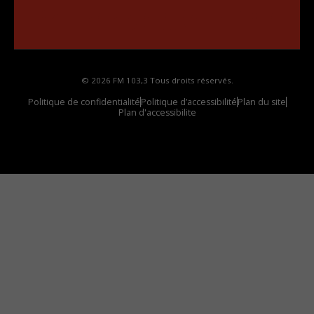
••••••••••••••••••
Comment synthoniser la fréquence HD dans
votre voiture
© 2026 FM 103,3 Tous droits réservés.
Politique de confidentialité
Politique d’accessibilité
Plan du site
Plan d'accessibilite