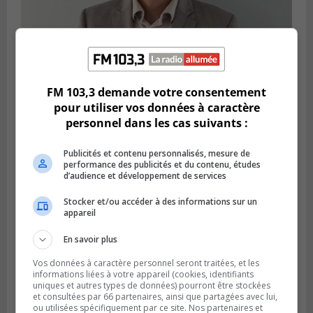
SAINT-BRUNO-DE-MONTARVILLE
Publié le 7 août 2026 à 12h12
Jean-François Cloutier fait le plongeon en
FM 103,3 demande votre consentement
politique
pour utiliser vos données à caractère
personnel dans les cas suivants :
Publicités et contenu personnalisés, mesure de
performance des publicités et du contenu, études
d’audience et développement de services
Stocker et/ou accéder à des informations sur un
appareil
En savoir plus
Vos données à caractère personnel seront traitées, et les
informations liées à votre appareil (cookies, identifiants
GREENFIELD PARK
uniques et autres types de données) pourront être stockées
Publié le 6 août 2026 à 13h45
et consultées par 66 partenaires, ainsi que partagées avec lui,
Greenfield Park veut s’armer contre les
ou utilisées spécifiquement par ce site. Nos partenaires et