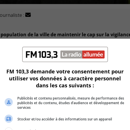
journaliste :
population de la ville de maintenir le cap sur la vigilanc
omération de Longueuil le nombre de nouveaux cas positifs 
 hausse.
FM 103,3 demande votre consentement pour
U
00:00
utiliser vos données à caractère personnel
U
dans les cas suivants :
Ar
ire alors que deux écoles de Boucherville sont touchées
ke
Publicités et contenu personnalisés, mesure de performance des
to
publicités et du contenu, études d’audience et développement de
aire De Mortagne.
services
in
or
Stocker et/ou accéder à des informations sur un appareil
de
iblement touchée par la COVID, c’est l’Harmonie Chartwell.
vo