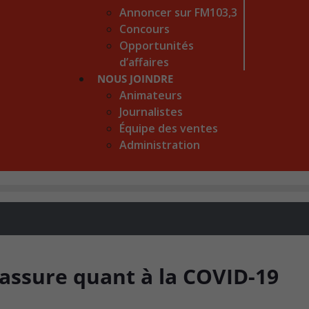
Annoncer sur FM103,3
Concours
Opportunités
d’affaires
NOUS JOINDRE
Animateurs
Journalistes
Équipe des ventes
Administration
rassure quant à la COVID-19