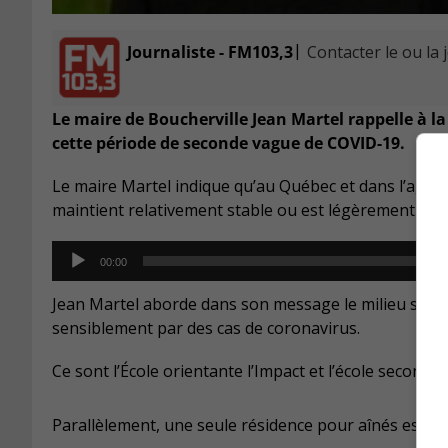
|
Journaliste - FM103,3
Contacter le ou la 
Le maire de Boucherville Jean Martel rappelle à la 
cette période de seconde vague de COVID-19.
Le maire Martel indique qu’au Québec et dans l’aggl
maintient relativement stable ou est légèrement à la
Audio
00:00
Player
Jean Martel aborde dans son message le milieu scola
sensiblement par des cas de coronavirus.
Ce sont l’École orientante l’Impact et l’école second
Parallèlement, une seule résidence pour aînés est fa