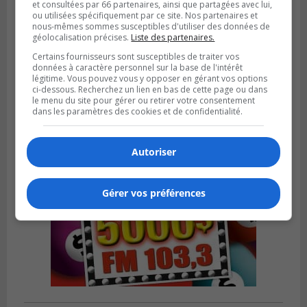
et consultées par 66 partenaires, ainsi que partagées avec lui,
ou utilisées spécifiquement par ce site. Nos partenaires et
nous-mêmes sommes susceptibles d'utiliser des données de
géolocalisation précises.
Liste des partenaires.
BROSSARD
Publié le 2 août 2026 à 12h12
Certains fournisseurs sont susceptibles de traiter vos
Le Festin culturel rassemblera les familles
données à caractère personnel sur la base de l'intérêt
à Brossard
légitime. Vous pouvez vous y opposer en gérant vos options
ci-dessous. Recherchez un lien en bas de cette page ou dans
le menu du site pour gérer ou retirer votre consentement
dans les paramètres des cookies et de confidentialité.
Autoriser
Gérer vos préférences