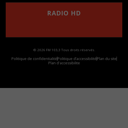
RADIO HD
••••••••••••••••••
Comment synthoniser la fréquence HD dans
votre voiture
© 2026 FM 103,3 Tous droits réservés.
Politique de confidentialité
Politique d’accessibilité
Plan du site
Plan d'accessibilite