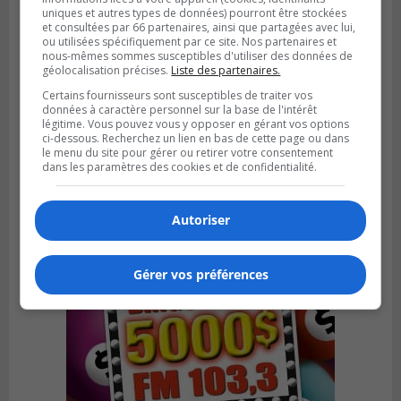
uniques et autres types de données) pourront être stockées
et consultées par 66 partenaires, ainsi que partagées avec lui,
ou utilisées spécifiquement par ce site. Nos partenaires et
nous-mêmes sommes susceptibles d'utiliser des données de
géolocalisation précises.
Liste des partenaires.
GREENFIELD PARK
Publié le 31 juillet 2026 à 16h45
Certains fournisseurs sont susceptibles de traiter vos
Des firmes de Longueuil vont participer
données à caractère personnel sur la base de l'intérêt
aux méga-travaux de l’hôpital Charles-
légitime. Vous pouvez vous y opposer en gérant vos options
ci-dessous. Recherchez un lien en bas de cette page ou dans
Le Moyne
le menu du site pour gérer ou retirer votre consentement
dans les paramètres des cookies et de confidentialité.
Autoriser
Gérer vos préférences