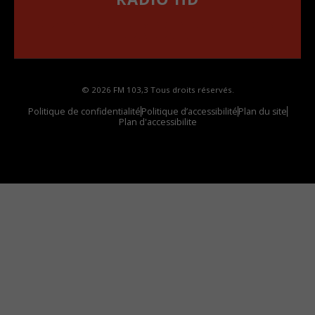
••••••••••••••••••
Comment synthoniser la fréquence HD dans
votre voiture
© 2026 FM 103,3 Tous droits réservés.
Politique de confidentialité
Politique d’accessibilité
Plan du site
Plan d'accessibilite