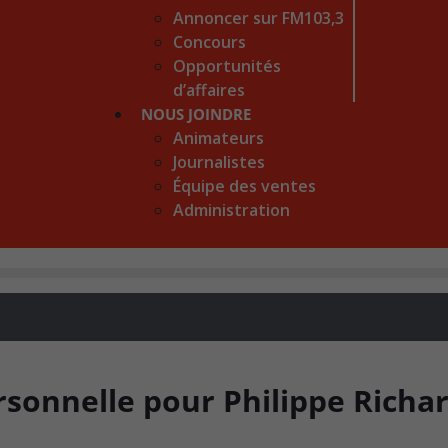
Annoncer sur FM103,3
Concours
Opportunités
d’affaires
NOUS JOINDRE
Animateurs
Journalistes
Équipe des ventes
Administration
sonnelle pour Philippe Richa