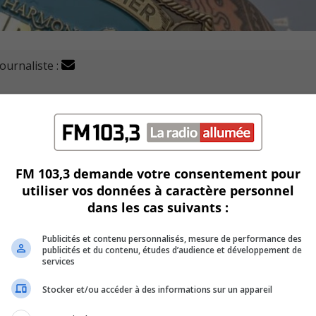
journaliste :
Richard Bertrand, vient à peine de compléter un Ironman 7
re plus intense.
autre étape dans ce que M. Bertrand décrit comme une aven
FM 103,3 demande votre consentement pour
utiliser vos données à caractère personnel
s longs de la discipline du triathlon.
dans les cas suivants :
n parcours constitué de 3,8 km de nage, 180,2 km de vélo, et 
Publicités et contenu personnalisés, mesure de performance des
publicités et du contenu, études d’audience et développement de
services
 lui, une version raccourcie de moitié de l’épreuve de base.
Stocker et/ou accéder à des informations sur un appareil