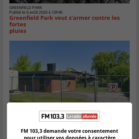
GREENFIELD PARK
Publié le 6 août 2026 à 13h45
Greenfield Park veut s’armer contre les
fortes
pluies
SAINT-HUBERT
Publié le 6 août 2026 à 09h39
Longueuil injecte 1,5 M$ pour moderniser
FM 103,3 demande votre consentement
deux stations de pompage
pour utiliser vos données à caractère