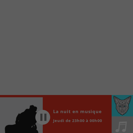
À partir de votre téléphone, allez sur le site
internet de la Radio allumée au
www.fm1033.ca
Ensuite cliquez sur l’icône situé au bas de
votre écran
(celui qui représente un carré incluant une
flèche dirigé vers le haut)
Cliquez maintenant sur l’option Ajouter sur
l’écran d’accueil et vous verrez apparaître le
logo du FM 103,3
Faites Enregistrer en haut à droite.
Et voilà! Toutes les infos et l’écoute de votre radio
locale vous sont maintenant accessibles en un clic!
Audio
00:00
00:00
La nuit en musique
Player
Jeudi de 23h00 à 00h00