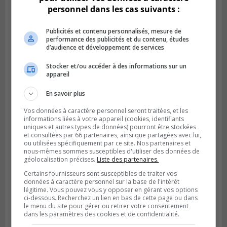
personnel dans les cas suivants :
Publicités et contenu personnalisés, mesure de
performance des publicités et du contenu, études
d’audience et développement de services
Stocker et/ou accéder à des informations sur un
appareil
En savoir plus
Vos données à caractère personnel seront traitées, et les
informations liées à votre appareil (cookies, identifiants
uniques et autres types de données) pourront être stockées
LA PRAIRIE
et consultées par 66 partenaires, ainsi que partagées avec lui,
Publié le 5 août 2026 à 11h59
ou utilisées spécifiquement par ce site. Nos partenaires et
La Prairie loue des espaces de glace
nous-mêmes sommes susceptibles d'utiliser des données de
jusqu’en avril 2027
géolocalisation précises.
Liste des partenaires.
Certains fournisseurs sont susceptibles de traiter vos
données à caractère personnel sur la base de l'intérêt
légitime. Vous pouvez vous y opposer en gérant vos options
ci-dessous. Recherchez un lien en bas de cette page ou dans
le menu du site pour gérer ou retirer votre consentement
dans les paramètres des cookies et de confidentialité.