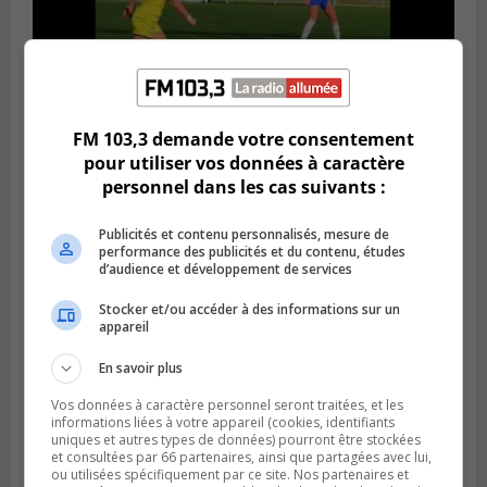
FM 103,3 demande votre consentement
Publié le 4 août 2026 à 07h27
pour utiliser vos données à caractère
Les clubs de la Rive-Sud récoltent des
points en Ligue 1 Québec
personnel dans les cas suivants :
Publicités et contenu personnalisés, mesure de
performance des publicités et du contenu, études
d’audience et développement de services
Stocker et/ou accéder à des informations sur un
appareil
En savoir plus
Vos données à caractère personnel seront traitées, et les
informations liées à votre appareil (cookies, identifiants
uniques et autres types de données) pourront être stockées
et consultées par 66 partenaires, ainsi que partagées avec lui,
ou utilisées spécifiquement par ce site. Nos partenaires et
SAINT-CATHERINE