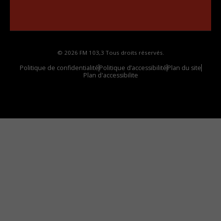
Comment synthoniser la fréquence HD dans
votre voiture
© 2026 FM 103,3 Tous droits réservés.
Politique de confidentialité
Politique d’accessibilité
Plan du site
Plan d'accessibilite