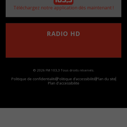
Téléchargez notre application dès maintenant !
RADIO HD
••••••••••••••••••
Comment synthoniser la fréquence HD dans
votre voiture
© 2026 FM 103,3 Tous droits réservés.
Politique de confidentialité
Politique d’accessibilité
Plan du site
Plan d'accessibilite