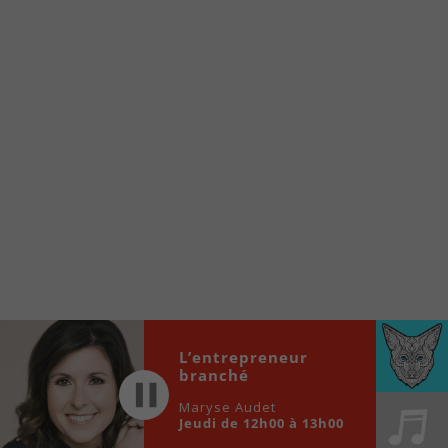
À partir de votre téléphone, allez sur le site
internet de la Radio allumée au
www.fm1033.ca
Ensuite cliquez sur l’icône situé au bas de
votre écran
(celui qui représente un carré incluant une
flèche dirigé vers le haut)
Cliquez maintenant sur l’option Ajouter sur
l’écran d’accueil et vous verrez apparaître le
logo du FM 103,3
Faites Enregistrer en haut à droite.
Et voilà! Toutes les infos et l’écoute de votre radio
locale vous sont maintenant accessibles en un clic!
L’entrepreneur
Audio
00:00
00:00
branché
Player
Maryse Audet
Jeudi de 12h00 à 13h00