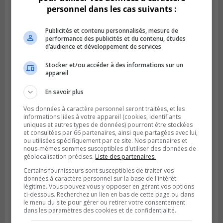
à Brossard
personnel dans les cas suivants :
Publicités et contenu personnalisés, mesure de
performance des publicités et du contenu, études
d’audience et développement de services
Stocker et/ou accéder à des informations sur un
appareil
En savoir plus
Vos données à caractère personnel seront traitées, et les
informations liées à votre appareil (cookies, identifiants
uniques et autres types de données) pourront être stockées
et consultées par 66 partenaires, ainsi que partagées avec lui,
Publié le 1 août 2026 à 16h03
ou utilisées spécifiquement par ce site. Nos partenaires et
Le Festival Kaput propose des activités
nous-mêmes sommes susceptibles d'utiliser des données de
récupératrices
géolocalisation précises.
Liste des partenaires.
Certains fournisseurs sont susceptibles de traiter vos
données à caractère personnel sur la base de l'intérêt
légitime. Vous pouvez vous y opposer en gérant vos options
ci-dessous. Recherchez un lien en bas de cette page ou dans
le menu du site pour gérer ou retirer votre consentement
dans les paramètres des cookies et de confidentialité.