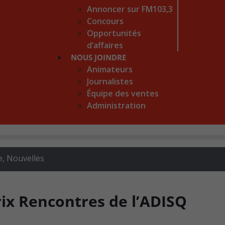
Annoncer sur FM103,3
Concours
Opportunités
d’affaires
NOUS JOINDRE
Animateurs
Journalistes
Équipe des ventes
Administration
e
,
Nouvelles
ix Rencontres de l’ADISQ