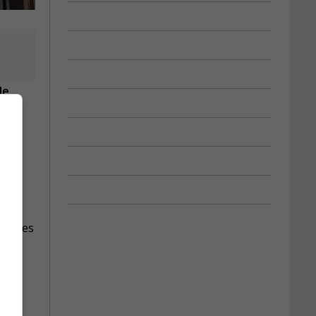
de
n de
ion des