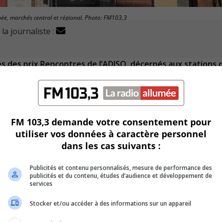
ée, marchés central et régional. Photo: FM103,3
la journaliste :
s des prix Rencontres de l’ADISQ, décernés aux stations 
 la catégorie
Directeur ou directrice musicale de l’année, statio
FM 103,3 demande votre consentement pour
tégorie
Stations communautaires de l’année, marchés central et
utiliser vos données à caractère personnel
dans les cas suivants :
embre, lors des Jours de la Radio organisés par l’Associat
Publicités et contenu personnalisés, mesure de performance des
publicités et du contenu, études d’audience et développement de
services
er
riode du 1
juin 2020 au 31 mai 2021.
Stocker et/ou accéder à des informations sur un appareil