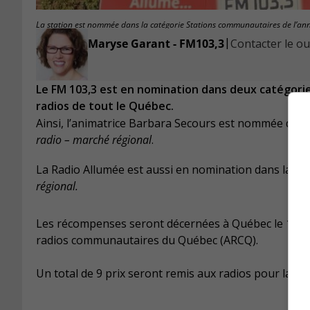
La station est nommée dans la catégorie Stations communautaires de l’ann
|
Maryse Garant - FM103,3
Contacter le ou 
Le FM 103,3 est en nomination dans deux catégorie
radios de tout le Québec.
Ainsi, l’animatrice Barbara Secours est nommée dans
radio – marché régional
.
La Radio Allumée est aussi en nomination dans la ca
régional.
Les récompenses seront décernées à Québec le 12 nov
radios communautaires du Québec (ARCQ).
Un total de 9 prix seront remis aux radios pour la pé