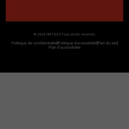
••••••••••••••••••
Comment synthoniser la fréquence HD dans
votre voiture
© 2026 FM 103,3 Tous droits réservés.
Politique de confidentialité
Politique d’accessibilité
Plan du site
Plan d'accessibilite