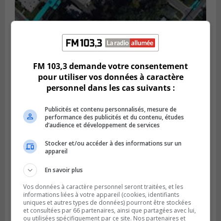
GREENFIELD PARK
Publié le 6 août 2026 à 13h45
Greenfield Park veut s’armer contre les
FM 103,3 demande votre consentement
fortes
pour utiliser vos données à caractère
pluies
personnel dans les cas suivants :
Publicités et contenu personnalisés, mesure de
performance des publicités et du contenu, études
d’audience et développement de services
Stocker et/ou accéder à des informations sur un
appareil
En savoir plus
Vos données à caractère personnel seront traitées, et les
informations liées à votre appareil (cookies, identifiants
uniques et autres types de données) pourront être stockées
et consultées par 66 partenaires, ainsi que partagées avec lui,
ou utilisées spécifiquement par ce site. Nos partenaires et