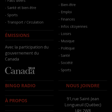
- Faits divers
- Bien-être
- Santé et bien-être
- Emploi
- Sports
- Finances
- Transport / Circulation
- Infos citoyennes
- Loisirs
ÉMISSIONS
- Musique
Avec la participation du
- Politique
gouvernement du
- Santé
Canada
- Société
- Sports
BINGO RADIO
NOUS JOINDRE
91,rue Saint-Jean
À PROPOS
Longueuil (Québec)
J4H 2W8