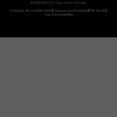
© 2026 FM 103,3 Tous droits réservés.
Politique de confidentialité
Politique d’accessibilité
Plan du site
Plan d'accessibilite
Comment installer notre vignette sur votre
appareil mobile