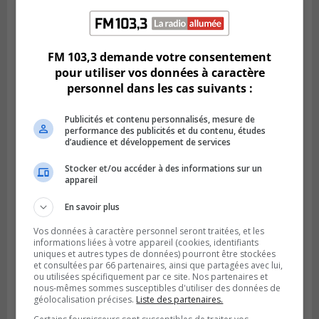
BROSSARD
Publié le 2 août 2026 à 12h12
Le Festin culturel rassemblera les familles
FM 103,3 demande votre consentement
à Brossard
pour utiliser vos données à caractère
personnel dans les cas suivants :
Publicités et contenu personnalisés, mesure de
performance des publicités et du contenu, études
d’audience et développement de services
Stocker et/ou accéder à des informations sur un
appareil
En savoir plus
Vos données à caractère personnel seront traitées, et les
informations liées à votre appareil (cookies, identifiants
uniques et autres types de données) pourront être stockées
Publié le 1 août 2026 à 16h03
Le Festival Kaput propose des activités
et consultées par 66 partenaires, ainsi que partagées avec lui,
ou utilisées spécifiquement par ce site. Nos partenaires et
récupératrices
nous-mêmes sommes susceptibles d'utiliser des données de
géolocalisation précises.
Liste des partenaires.