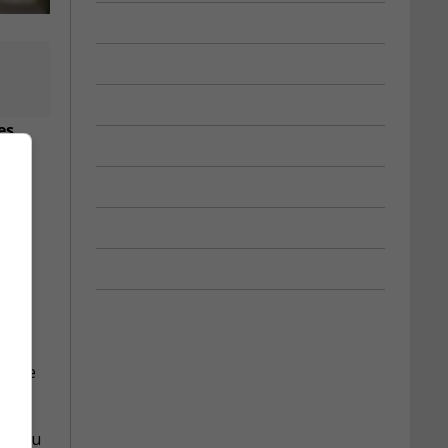
es
e-
rs le
ier au