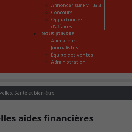
Annoncer sur FM103,3
Concours
Opportunités
d’affaires
NOUS JOINDRE
Animateurs
Journalistes
Équipe des ventes
Administration
elles
,
Santé et bien-être
lles aides financières