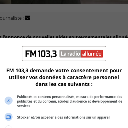
journaliste :
t l’annonce de nouvelles aides gouvernementales alloué
 secteur environnemental.
FM 103,3 demande votre consentement pour
trole abandonnés en Alberta, en Saskatchewan et en Colombi
utiliser vos données à caractère personnel
dans les cas suivants :
urs émissions de GES causées par le méthane.
Publicités et contenu personnalisés, mesure de performance des
publicités et du contenu, études d’audience et développement de
ont de maintenir et de créer près de 10 000 emplois à trave
services
Stocker et/ou accéder à des informations sur un appareil
rd de dollars pour soutenir les PME qui ne peuvent se qualif