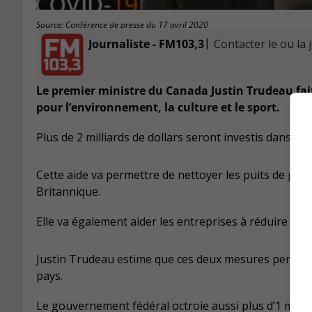
Source: Conférence de presse du 17 avril 2020
|
Journaliste - FM103,3
Contacter le ou la 
Le premier ministre du Canada Justin Trudeau fai
pour l’environnement, la culture et le sport.
Plus de 2 milliards de dollars seront investis dans le
Cette aide va permettre de nettoyer les puits de pé
Britannique.
Elle va également aider les entreprises à réduire le
Justin Trudeau estime que ces deux mesures permettr
pays.
Le gouvernement fédéral octroie aussi plus d’1 millia