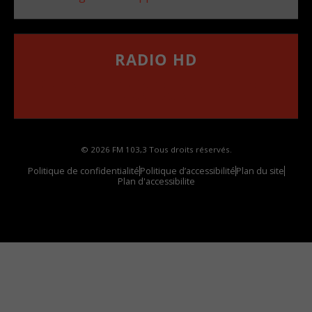
RADIO HD
••••••••••••••••••
Comment synthoniser la fréquence HD dans
votre voiture
© 2026 FM 103,3 Tous droits réservés.
Politique de confidentialité
Politique d’accessibilité
Plan du site
Plan d'accessibilite