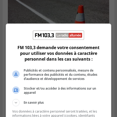
FM 103,3 demande votre consentement
pour utiliser vos données à caractère
personnel dans les cas suivants :
Publié le 29 juillet 2026 à 10h47
Des travaux de marquage de nuit
Publicités et contenu personnalisés, mesure de
entraînent des entraves sur la Rive-Sud
performance des publicités et du contenu, études
d’audience et développement de services
Stocker et/ou accéder à des informations sur un
appareil
En savoir plus
Vos données à caractère personnel seront traitées, et les
informations liées à votre appareil (cookies, identifiants