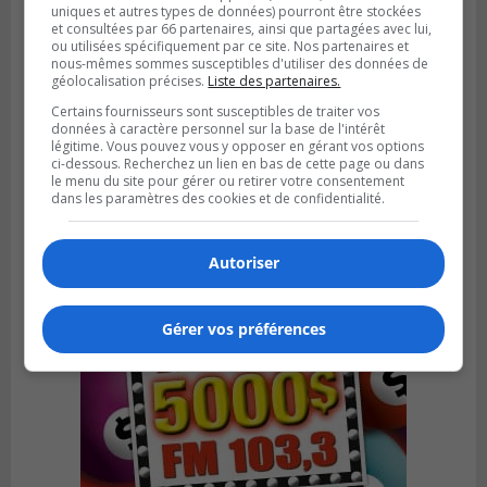
uniques et autres types de données) pourront être stockées
et consultées par 66 partenaires, ainsi que partagées avec lui,
ou utilisées spécifiquement par ce site. Nos partenaires et
nous-mêmes sommes susceptibles d'utiliser des données de
géolocalisation précises.
Liste des partenaires.
VIEUX-LONGUEUIL
Certains fournisseurs sont susceptibles de traiter vos
Publié le 28 juillet 2026 à 07h44
données à caractère personnel sur la base de l'intérêt
La Tablée des chefs obtient un appui
légitime. Vous pouvez vous y opposer en gérant vos options
financier pour poursuivre sa mission
ci-dessous. Recherchez un lien en bas de cette page ou dans
le menu du site pour gérer ou retirer votre consentement
dans les paramètres des cookies et de confidentialité.
Autoriser
Gérer vos préférences