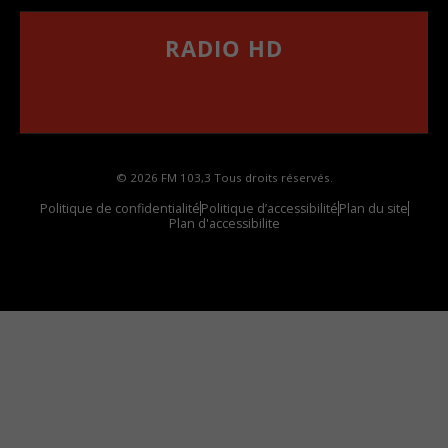
RADIO HD
••••••••••••••••••
Comment synthoniser la fréquence HD dans
votre voiture
© 2026 FM 103,3 Tous droits réservés.
Politique de confidentialité
Politique d’accessibilité
Plan du site
Plan d'accessibilite