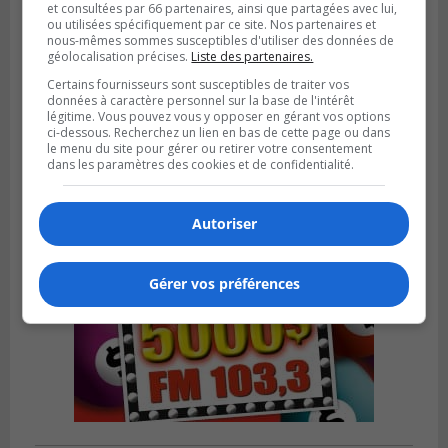
et consultées par 66 partenaires, ainsi que partagées avec lui,
ou utilisées spécifiquement par ce site. Nos partenaires et
nous-mêmes sommes susceptibles d'utiliser des données de
géolocalisation précises.
Liste des partenaires.
BOUCHERVILLE
Publié le 5 août 2026 à 06h54
Certains fournisseurs sont susceptibles de traiter vos
La SQ recense 18 décès pendant les
données à caractère personnel sur la base de l'intérêt
vacances de la construction
légitime. Vous pouvez vous y opposer en gérant vos options
ci-dessous. Recherchez un lien en bas de cette page ou dans
le menu du site pour gérer ou retirer votre consentement
dans les paramètres des cookies et de confidentialité.
Autoriser
Gérer vos préférences