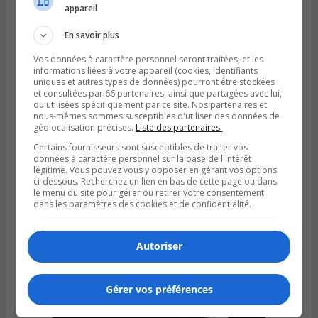
Publié le 4 août 2026 à 13h18
appareil
Des fromages de la Laiterie Coaticook
rappelés par l’ACIA
En savoir plus
Vos données à caractère personnel seront traitées, et les
informations liées à votre appareil (cookies, identifiants
uniques et autres types de données) pourront être stockées
et consultées par 66 partenaires, ainsi que partagées avec lui,
ou utilisées spécifiquement par ce site. Nos partenaires et
nous-mêmes sommes susceptibles d'utiliser des données de
géolocalisation précises.
Liste des partenaires.
Certains fournisseurs sont susceptibles de traiter vos
données à caractère personnel sur la base de l'intérêt
légitime. Vous pouvez vous y opposer en gérant vos options
ci-dessous. Recherchez un lien en bas de cette page ou dans
le menu du site pour gérer ou retirer votre consentement
dans les paramètres des cookies et de confidentialité.
SAINT-HUBERT
Publié le 3 août 2026 à 12h00
L’arrivée du marché saisonnier à Saint-
Autoriser
Hubert
Gérer vos préférences