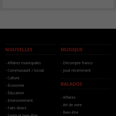
NOUVELLES
MUSIQUE
- Affaires municipales
- Décompte franco
- Communauté / Social
- Joué récemment
- Culture
BALADOS
- Économie
- Éducation
- Affaires
- Environnement
- Art de vivre
- Faits divers
- Bien-être
- Santé et bien-être