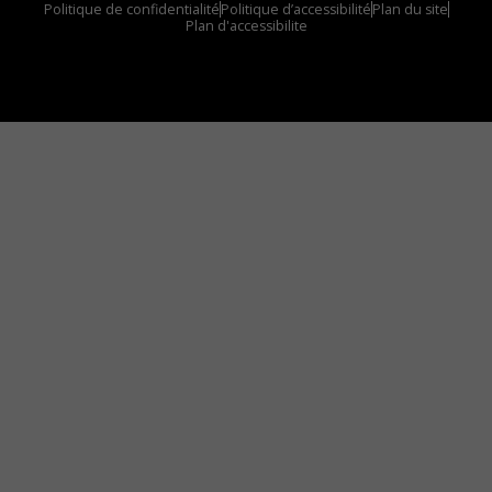
Politique de confidentialité
Politique d’accessibilité
Plan du site
Plan d'accessibilite
Comment installer notre vignette sur votre
appareil mobile
Vous avez envie d’écouter le FM 103,3 ou notre