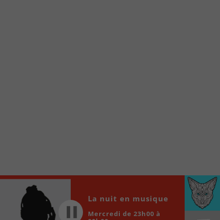
Voici la procédure ;)
À partir de votre téléphone, allez sur le site
internet de la Radio allumée au
www.fm1033.ca
Ensuite cliquez sur l’icône situé au bas de
votre écran
(celui qui représente un carré incluant une
flèche dirigé vers le haut)
Cliquez maintenant sur l’option Ajouter sur
l’écran d’accueil et vous verrez apparaître le
logo du FM 103,3
Faites Enregistrer en haut à droite.
Et voilà! Toutes les infos et l’écoute de votre radio
locale vous sont maintenant accessibles en un clic!
Audio
La nuit en musique
00:00
00:00
Player
Mercredi de 23h00 à