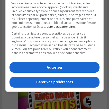
Vos données à caractère personnel seront traitées, et les
informations liées à votre appareil (cookies, identifiants
uniques et autres types de données) pourront être stockées
et consultées par 66 partenaires, ainsi que partagées avec lui,
ou utilisées spécifiquement par ce site. Nos partenaires et
nous-mêmes sommes susceptibles d'utiliser des données de
géolocalisation précises.
Liste des partenaires.
Certains fournisseurs sont susceptibles de traiter vos
données à caractère personnel sur la base de l'intérêt
LA PRAIRIE
légitime. Vous pouvez vous y opposer en gérant vos options
Publié le 3 août 2026 à 06h57
ci-dessous. Recherchez un lien en bas de cette page ou dans
Sonia Ziadé est candidate pour le PLQ
le menu du site pour gérer ou retirer votre consentement
dans les paramètres des cookies et de confidentialité.
dans La Prairie
Autoriser
Gérer vos préférences