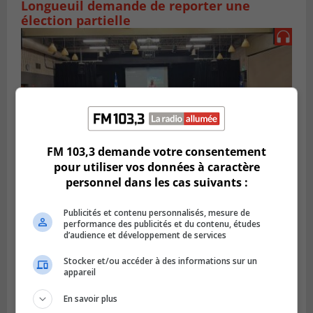
Longueuil demande de reporter une
élection partielle
FM 103,3 demande votre consentement
pour utiliser vos données à caractère
personnel dans les cas suivants :
VIEUX-LONGUEUIL
Publicités et contenu personnalisés, mesure de
Publié le 3 août 2026 à 14h47
performance des publicités et du contenu, études
Le Livre bleu rassemble 200 curieux à
d’audience et développement de services
Longueuil
Stocker et/ou accéder à des informations sur un
appareil
En savoir plus