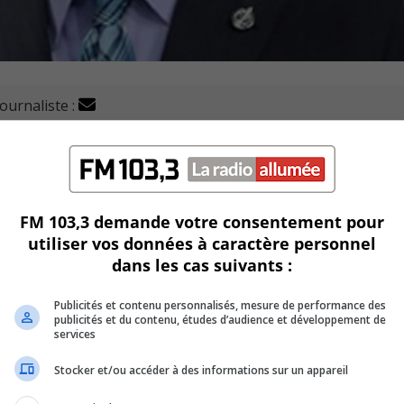
journaliste :
s, Xavier Barsalou-Duval, dresse le bilan de sa dernière
FM 103,3 demande votre consentement pour
utiliser vos données à caractère personnel
dans les cas suivants :
ports, le député bloquiste a eu l’occasion de prendre
Publicités et contenu personnalisés, mesure de performance des
e la perte de contrôle du gouvernement Trudeau en matièr
publicités et du contenu, études d’audience et développement de
du
Canada.
services
Stocker et/ou accéder à des informations sur un appareil
 de la Chambre ce printemps, c’était généralement pour les