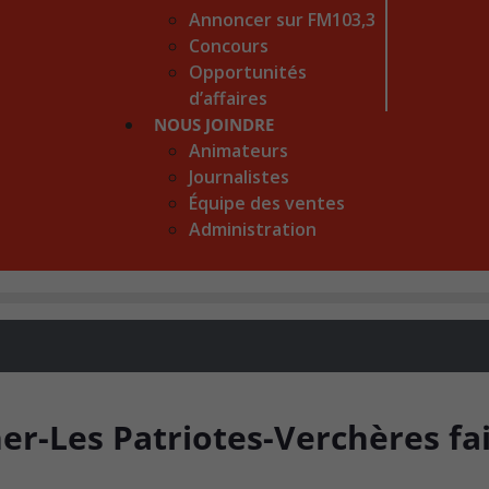
Annoncer sur FM103,3
Concours
Opportunités
d’affaires
NOUS JOINDRE
Animateurs
Journalistes
Équipe des ventes
Administration
er-Les Patriotes-Verchères fai