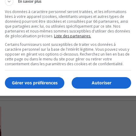
 les maires du Québec et qui se fait expulser du parlement, 
En savoir plus
u Québec français, c’était un triste spectacle », a déclaré Xa
Vos données à caractère personnel seront traitées, et les informations
liées à votre appareil (cookies, identifiants uniques et autres types de
données) pourront être stockées et consultées par 66 partenaires, ainsi
que partagées avec lui, ou utilisées spécifiquement par ce site. Nos
 celle de son parti qui ont su demeurer rigoureux dans leur tr
partenaires et nous-mêmes sommes susceptibles d'utiliser des données
de géolocalisation précises.
Liste des partenaires.
Certains fournisseurs sont susceptibles de traiter vos données à
caractère personnel sur la base de l'intérêt légitime. Vous pouvez vous y
 l’entrée en vigueur de la nouvelle réglementation à la navig
opposer en gérant vos options ci-dessous. Recherchez un lien en bas de
ueur cet été, un dossier de longue date mené par son bureau.
cette page ou dans le menu du site pour gérer ou retirer votre
consentement dans les paramètres des cookies et de confidentialité.
Gérer vos préférences
Autoriser