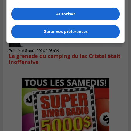
Autoriser
Gérer vos préférences
Publié le 6 août 2026 à 05h39
La grenade du camping du lac Cristal était
inoffensive