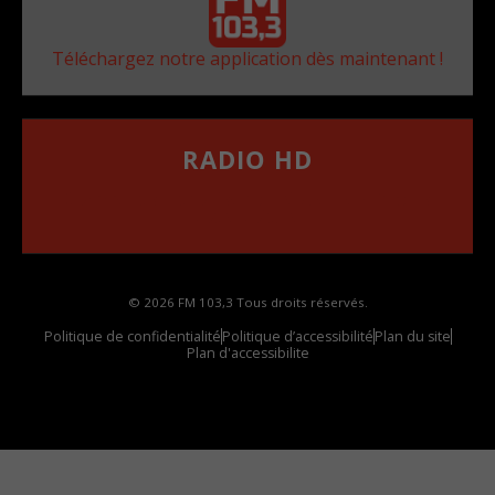
Téléchargez notre application dès maintenant !
RADIO HD
••••••••••••••••••
Comment synthoniser la fréquence HD dans
votre voiture
© 2026 FM 103,3 Tous droits réservés.
Politique de confidentialité
Politique d’accessibilité
Plan du site
Plan d'accessibilite