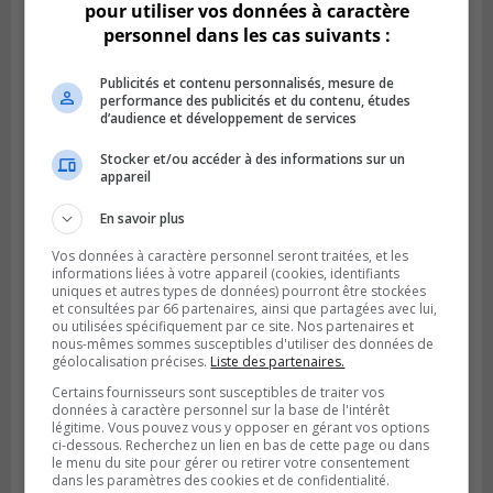
pour utiliser vos données à caractère
La police enquête sur une noyade à Saint-
personnel dans les cas suivants :
Constant
Publicités et contenu personnalisés, mesure de
performance des publicités et du contenu, études
d’audience et développement de services
Stocker et/ou accéder à des informations sur un
appareil
En savoir plus
Vos données à caractère personnel seront traitées, et les
informations liées à votre appareil (cookies, identifiants
uniques et autres types de données) pourront être stockées
et consultées par 66 partenaires, ainsi que partagées avec lui,
ou utilisées spécifiquement par ce site. Nos partenaires et
LONGUEUIL
nous-mêmes sommes susceptibles d'utiliser des données de
Publié le 6 août 2026 à 11h58
géolocalisation précises.
Liste des partenaires.
Des jeunes ciblent la Montérégie pour
le Défi écrou de roue
Certains fournisseurs sont susceptibles de traiter vos
données à caractère personnel sur la base de l'intérêt
légitime. Vous pouvez vous y opposer en gérant vos options
ci-dessous. Recherchez un lien en bas de cette page ou dans
le menu du site pour gérer ou retirer votre consentement
dans les paramètres des cookies et de confidentialité.