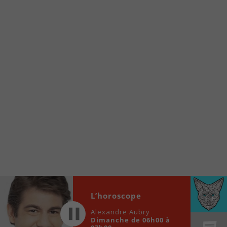
À partir de votre téléphone, allez sur le site
internet de la Radio allumée au
www.fm1033.ca
Ensuite cliquez sur l’icône situé au bas de
votre écran
(celui qui représente un carré incluant une
flèche dirigé vers le haut)
Cliquez maintenant sur l’option Ajouter sur
l’écran d’accueil et vous verrez apparaître le
logo du FM 103,3
Faites Enregistrer en haut à droite.
Et voilà! Toutes les infos et l’écoute de votre radio
locale vous sont maintenant accessibles en un clic!
Audio
L’horoscope
00:00
00:00
Player
Alexandre Aubry
Dimanche de 06h00 à