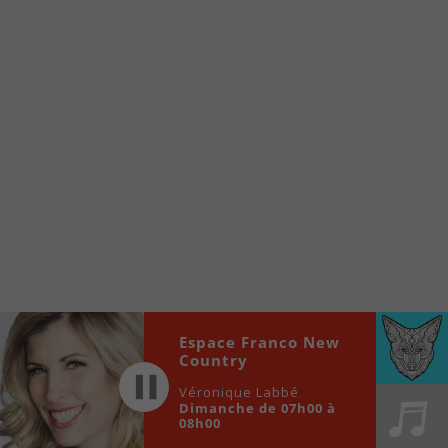
À partir de votre téléphone, allez sur le site
internet de la Radio allumée au
www.fm1033.ca
Ensuite cliquez sur l’icône situé au bas de
votre écran
(celui qui représente un carré incluant une
flèche dirigé vers le haut)
Cliquez maintenant sur l’option Ajouter sur
l’écran d’accueil et vous verrez apparaître le
logo du FM 103,3
Faites Enregistrer en haut à droite.
Et voilà! Toutes les infos et l’écoute de votre radio
locale vous sont maintenant accessibles en un clic!
Espace Franco New
Audio
Country
00:00
00:00
Player
Véronique Labbé
Dimanche de 07h00 à
08h00