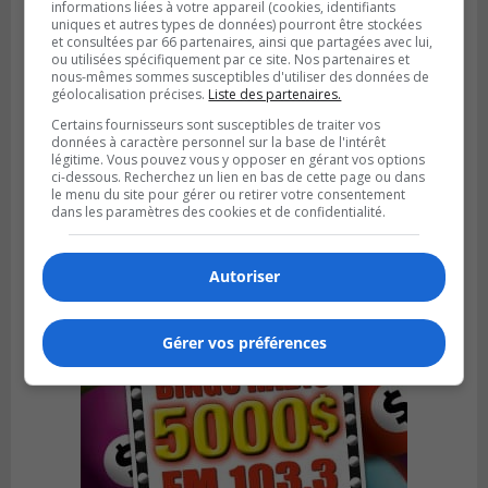
informations liées à votre appareil (cookies, identifiants
uniques et autres types de données) pourront être stockées
et consultées par 66 partenaires, ainsi que partagées avec lui,
ou utilisées spécifiquement par ce site. Nos partenaires et
nous-mêmes sommes susceptibles d'utiliser des données de
géolocalisation précises.
Liste des partenaires.
Certains fournisseurs sont susceptibles de traiter vos
BOUCHERVILLE
données à caractère personnel sur la base de l'intérêt
Publié le 13 juillet 2026 à 10h43
légitime. Vous pouvez vous y opposer en gérant vos options
Boucherville et le CSSP discutent d’une
ci-dessous. Recherchez un lien en bas de cette page ou dans
Planification scolaire
le menu du site pour gérer ou retirer votre consentement
dans les paramètres des cookies et de confidentialité.
Autoriser
Gérer vos préférences