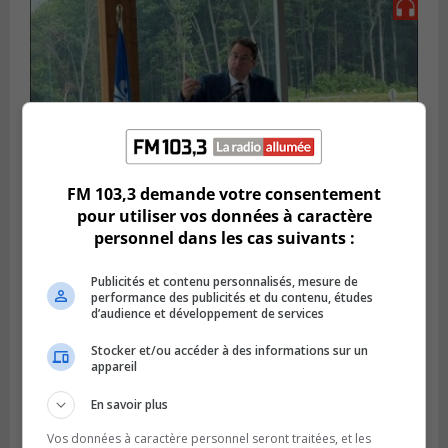
FM 103,3 demande votre consentement
pour utiliser vos données à caractère
personnel dans les cas suivants :
SAINT-HUBERT
Publié le 14 juillet 2026 à 04h58
L’ÉNA de Saint-Hubert pourrait vivre une
Publicités et contenu personnalisés, mesure de
performance des publicités et du contenu, études
forte croissance
d’audience et développement de services
Stocker et/ou accéder à des informations sur un
appareil
En savoir plus
Vos données à caractère personnel seront traitées, et les