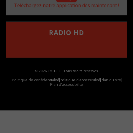
Téléchargez notre application dès maintenant !
RADIO HD
••••••••••••••••••
Comment synthoniser la fréquence HD dans
votre voiture
© 2026 FM 103,3 Tous droits réservés.
Politique de confidentialité
Politique d’accessibilité
Plan du site
Plan d'accessibilite