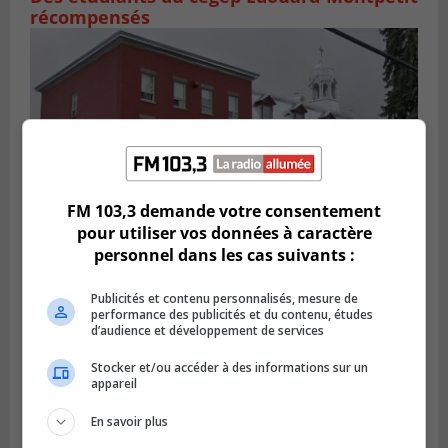
récompensés
FM 103,3 demande votre consentement
pour utiliser vos données à caractère
personnel dans les cas suivants :
VARENNES
Publicités et contenu personnalisés, mesure de
Publié le 13 février 2024 à 11h33
L’INSPQ émet des réserves quant à
performance des publicités et du contenu, études
d’audience et développement de services
l’utilisation d’écran en classe
Stocker et/ou accéder à des informations sur un
appareil
En savoir plus