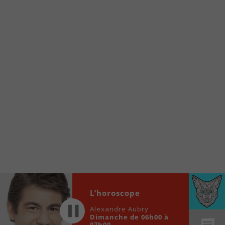
À partir de votre téléphone, allez sur le site
internet de la Radio allumée au
www.fm1033.ca
Ensuite cliquez sur l’icône situé au bas de
votre écran
(celui qui représente un carré incluant une
flèche dirigé vers le haut)
Cliquez maintenant sur l’option Ajouter sur
l’écran d’accueil et vous verrez apparaître le
logo du FM 103,3
Faites Enregistrer en haut à droite.
Et voilà! Toutes les infos et l’écoute de votre radio
locale vous sont maintenant accessibles en un clic!
Audio
L’horoscope
00:00
00:00
Player
Alexandre Aubry
Dimanche de 06h00 à
07h00