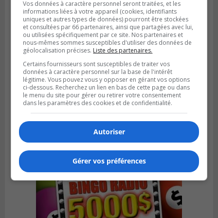
Vos données à caractère personnel seront traitées, et les
informations liées à votre appareil (cookies, identifiants
uniques et autres types de données) pourront être stockées
et consultées par 66 partenaires, ainsi que partagées avec lui,
ou utilisées spécifiquement par ce site. Nos partenaires et
nous-mêmes sommes susceptibles d'utiliser des données de
géolocalisation précises.
Liste des partenaires.
Certains fournisseurs sont susceptibles de traiter vos
données à caractère personnel sur la base de l'intérêt
BROSSARD
légitime. Vous pouvez vous y opposer en gérant vos options
Publié le 12 février 2024 à 07h55
ci-dessous. Recherchez un lien en bas de cette page ou dans
Le Syndicat de Champlain réclame le
le menu du site pour gérer ou retirer votre consentement
maintien des « clauses d’amnistie »
dans les paramètres des cookies et de confidentialité.
Autoriser
Gérer vos préférences