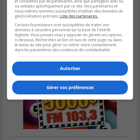
et consultées par 66 partenaires, ainsi que partagées avec lui,
ou utilisées spécifiquement par ce site. Nos partenaires et
nous-mêmes sommes susceptibles d'utiliser des données de
géolocalisation précises.
Liste des partenaires.
BOUCHERVILLE
Publié le 13 juillet 2026 à 10h43
Certains fournisseurs sont susceptibles de traiter vos
Boucherville et le CSSP discutent d’une
données à caractère personnel sur la base de l'intérêt
Planification scolaire
légitime. Vous pouvez vous y opposer en gérant vos options
ci-dessous. Recherchez un lien en bas de cette page ou dans
le menu du site pour gérer ou retirer votre consentement
dans les paramètres des cookies et de confidentialité.
Autoriser
Gérer vos préférences