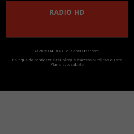
RADIO HD
••••••••••••••••••
Comment synthoniser la fréquence HD dans
votre voiture
© 2026 FM 103,3 Tous droits réservés.
Politique de confidentialité
Politique d’accessibilité
Plan du site
Plan d'accessibilite