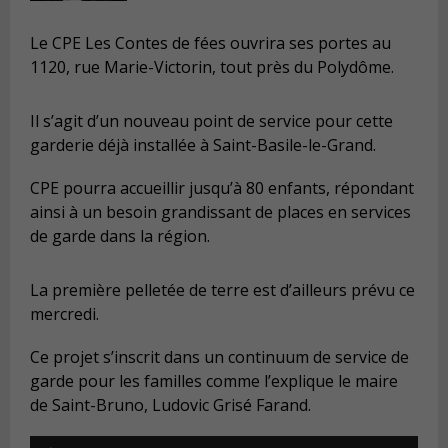
Le CPE Les Contes de fées ouvrira ses portes au
1120, rue Marie-Victorin, tout près du Polydô
me.
Il s
’agit d’un nouveau point de service pour cette
garderie dé
j
à
install
é
e
à
Saint-Basile-le-Grand.
CPE pourra accueillir jusqu’à 80 enfants, répondant
ainsi à un besoin grandissant de places en services
de garde dans la ré
gion.
La première pelletée de terre est d’ailleurs prévu ce
mercredi.
Ce projet s’inscrit dans un continuum de service de
garde pour les familles comme l’explique le maire
de Saint-Bruno, Ludovic Grisé
Farand.
Audio