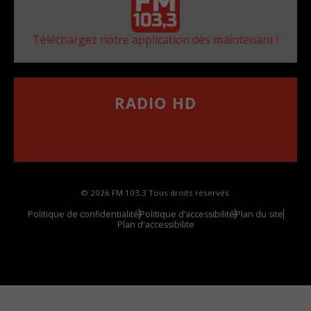
Téléchargez notre application dès maintenant !
RADIO HD
••••••••••••••••••
Comment synthoniser la fréquence HD dans
votre voiture
© 2026 FM 103,3 Tous droits réservés.
Politique de confidentialité
Politique d’accessibilité
Plan du site
Plan d'accessibilite