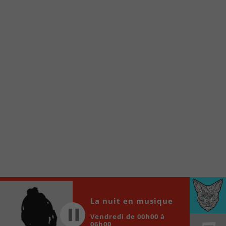
Voici la procédure ;)
À partir de votre téléphone, allez sur le site
internet de la Radio allumée au
www.fm1033.ca
Ensuite cliquez sur l’icône situé au bas de
votre écran
(celui qui représente un carré incluant une
flèche dirigé vers le haut)
Cliquez maintenant sur l’option Ajouter sur
l’écran d’accueil et vous verrez apparaître le
logo du FM 103,3
Faites Enregistrer en haut à droite.
Et voilà! Toutes les infos et l’écoute de votre radio
locale vous sont maintenant accessibles en un clic!
Audio
La nuit en musique
00:00
00:00
Player
Vendredi de 00h00 à
06h00