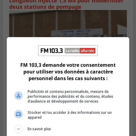
Longueuil injecte 1,5 M$ pour moderniser
deux stations de pompage
FM 103,3 demande votre consentement
pour utiliser vos données à caractère
personnel dans les cas suivants :
LA PRAIRIE
Publicités et contenu personnalisés, mesure de
Publié le 5 août 2026 à 11h59
performance des publicités et du contenu, études
La Prairie loue des espaces de glace
d’audience et développement de services
jusqu’en avril 2027
Stocker et/ou accéder à des informations sur un
appareil
En savoir plus