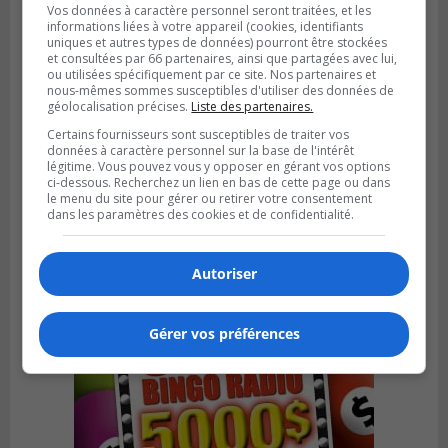
Vos données à caractère personnel seront traitées, et les
informations liées à votre appareil (cookies, identifiants
uniques et autres types de données) pourront être stockées
et consultées par 66 partenaires, ainsi que partagées avec lui,
ou utilisées spécifiquement par ce site. Nos partenaires et
nous-mêmes sommes susceptibles d'utiliser des données de
géolocalisation précises.
Liste des partenaires.
Certains fournisseurs sont susceptibles de traiter vos
données à caractère personnel sur la base de l'intérêt
LA PRAIRIE
légitime. Vous pouvez vous y opposer en gérant vos options
Publié le 4 août 2026 à 15h50
ci-dessous. Recherchez un lien en bas de cette page ou dans
Le mur du rempart de La Prairie retrouve
le menu du site pour gérer ou retirer votre consentement
sa jeunesse
dans les paramètres des cookies et de confidentialité.
Autoriser
Gérer vos préférences