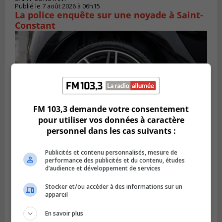
Publié le 7 août 2026 à 06h15
La police enquête sur une noyade à Saint-
Constant
FM 103,3 demande votre consentement
pour utiliser vos données à caractère
personnel dans les cas suivants :
Publicités et contenu personnalisés, mesure de
LONGUEUIL
performance des publicités et du contenu, études
Publié le 6 août 2026 à 11h58
d’audience et développement de services
Des jeunes ciblent la Montérégie pour
le Défi écrou de roue
Stocker et/ou accéder à des informations sur un
appareil
En savoir plus