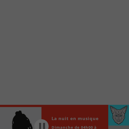
Voici la procédure ;)
À partir de votre téléphone, allez sur le site
internet de la Radio allumée au
www.fm1033.ca
Ensuite cliquez sur l’icône situé au bas de
votre écran
(celui qui représente un carré incluant une
flèche dirigé vers le haut)
Cliquez maintenant sur l’option Ajouter sur
l’écran d’accueil et vous verrez apparaître le
logo du FM 103,3
Faites Enregistrer en haut à droite.
Et voilà! Toutes les infos et l’écoute de votre radio
locale vous sont maintenant accessibles en un clic!
Audio
La nuit en musique
00:00
00:00
Player
Dimanche de 04h00 à