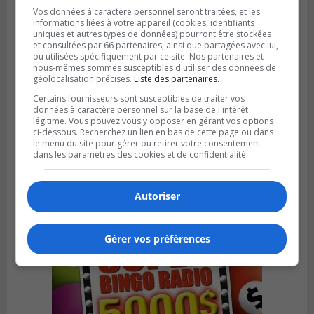
Vos données à caractère personnel seront traitées, et les
informations liées à votre appareil (cookies, identifiants
uniques et autres types de données) pourront être stockées
et consultées par 66 partenaires, ainsi que partagées avec lui,
ou utilisées spécifiquement par ce site. Nos partenaires et
nous-mêmes sommes susceptibles d'utiliser des données de
géolocalisation précises.
Liste des partenaires.
Certains fournisseurs sont susceptibles de traiter vos
données à caractère personnel sur la base de l'intérêt
légitime. Vous pouvez vous y opposer en gérant vos options
ci-dessous. Recherchez un lien en bas de cette page ou dans
Publié le 6 août 2026 à 05h39
La grenade du camping du lac Cristal était
le menu du site pour gérer ou retirer votre consentement
dans les paramètres des cookies et de confidentialité.
inoffensive
Autoriser
Gérer vos préférences