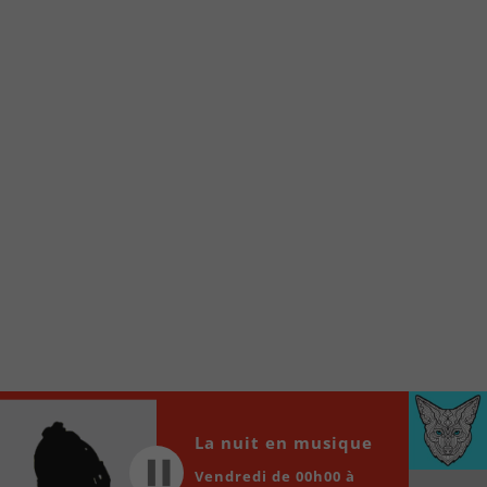
Voici la procédure ;)
À partir de votre téléphone, allez sur le site
internet de la Radio allumée au
www.fm1033.ca
Ensuite cliquez sur l’icône situé au bas de
votre écran
(celui qui représente un carré incluant une
flèche dirigé vers le haut)
Cliquez maintenant sur l’option Ajouter sur
l’écran d’accueil et vous verrez apparaître le
logo du FM 103,3
Faites Enregistrer en haut à droite.
Et voilà! Toutes les infos et l’écoute de votre radio
locale vous sont maintenant accessibles en un clic!
Audio
La nuit en musique
00:00
00:00
Player
Vendredi de 00h00 à