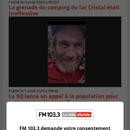
Publié le 6 août 2026 à 05h39
La grenade du camping du lac Cristal était
inoffensive
Publié le 5 août 2026 à 09h42
La SQ lance un appel à la population pour
retrouver un homme disparu
FM 103,3 demande votre consentement