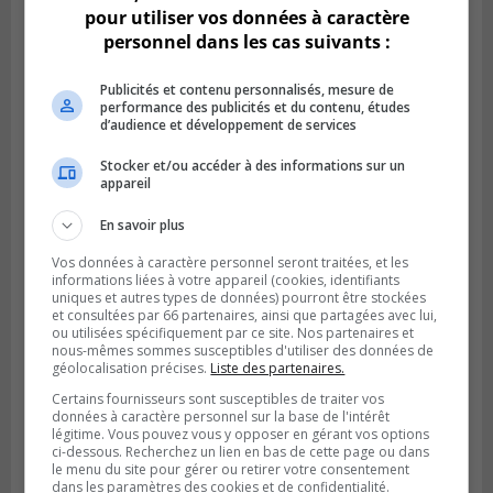
pour utiliser vos données à caractère
personnel dans les cas suivants :
Publicités et contenu personnalisés, mesure de
performance des publicités et du contenu, études
d’audience et développement de services
Stocker et/ou accéder à des informations sur un
appareil
BOUCHERVILLE
Publié le 5 août 2026 à 06h54
La SQ recense 18 décès pendant les
En savoir plus
vacances de la construction
Vos données à caractère personnel seront traitées, et les
informations liées à votre appareil (cookies, identifiants
uniques et autres types de données) pourront être stockées
et consultées par 66 partenaires, ainsi que partagées avec lui,
ou utilisées spécifiquement par ce site. Nos partenaires et
nous-mêmes sommes susceptibles d'utiliser des données de
géolocalisation précises.
Liste des partenaires.
Certains fournisseurs sont susceptibles de traiter vos
données à caractère personnel sur la base de l'intérêt
légitime. Vous pouvez vous y opposer en gérant vos options
ci-dessous. Recherchez un lien en bas de cette page ou dans
le menu du site pour gérer ou retirer votre consentement
dans les paramètres des cookies et de confidentialité.