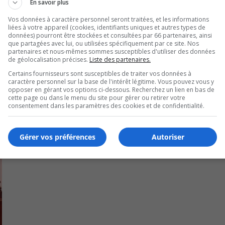
En savoir plus
Ar
 et de l’ignorance intentionnelle de la part de l’équipe de
Vos données à caractère personnel seront traitées, et les informations
ke
liées à votre appareil (cookies, identifiants uniques et autres types de
to
données) pourront être stockées et consultées par 66 partenaires, ainsi
que partagées avec lui, ou utilisées spécifiquement par ce site. Nos
in
arti.
partenaires et nous-mêmes sommes susceptibles d'utiliser des données
or
de géolocalisation précises.
Liste des partenaires.
de
U
Certains fournisseurs sont susceptibles de traiter vos données à
00:00
caractère personnel sur la base de l'intérêt légitime. Vous pouvez vous y
vo
U
opposer en gérant vos options ci-dessous. Recherchez un lien en bas de
Ar
cette page ou dans le menu du site pour gérer ou retirer votre
consentement dans les paramètres des cookies et de confidentialité.
ke
to
in
Gérer vos préférences
Autoriser
or
de
vo