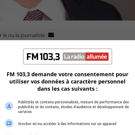
 le ou la journaliste :
les à Varennes, Gaétan Marcil annonce se présenter comme
unicipales en novembre.
noncer cette décision.
FM 103,3 demande votre consentement pour
utiliser vos données à caractère personnel
er du parti du maire actuel, Martin Damphousse, lors du con
dans les cas suivants :
Publicités et contenu personnalisés, mesure de performance des
rant les vacances estivales, il a choisi de se présente
publicités et du contenu, études d’audience et développement de
services
Stocker et/ou accéder à des informations sur un appareil
U
00:00
U