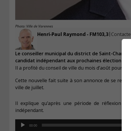
Photo: Ville de Varennes
|
Henri-Paul Raymond - FM103,3
Contacter
Le conseiller municipal du district de Saint-Char
candidat indépendant aux prochaines élections m
Il a profité du conseil de ville du mois d’août pour an
Cette nouvelle fait suite à son annonce de se retir
ville de juillet.
Il explique qu’après une période de réflexion du
indépendant.
Audio
00:00
Player