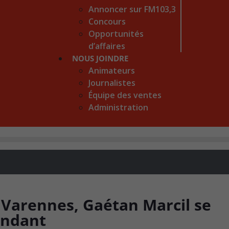
Annoncer sur FM103,3
Concours
Opportunités
d’affaires
NOUS JOINDRE
Animateurs
Journalistes
Équipe des ventes
Administration
e Varennes, Gaétan Marcil se
endant