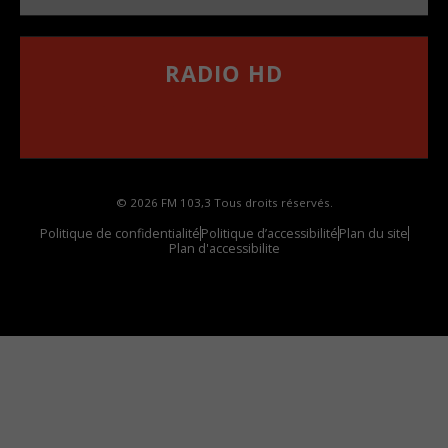
RADIO HD
••••••••••••••••••
Comment synthoniser la fréquence HD dans
votre voiture
© 2026 FM 103,3 Tous droits réservés.
Politique de confidentialité
Politique d’accessibilité
Plan du site
Plan d'accessibilite