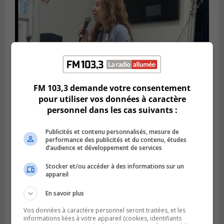
FM 103,3 demande votre consentement
pour utiliser vos données à caractère
personnel dans les cas suivants :
Publié le 6 juillet 2026 à 11h18
Climat Québec dévoile deux candidats
Publicités et contenu personnalisés, mesure de
performance des publicités et du contenu, études
pour l’Agglomération
d’audience et développement de services
Stocker et/ou accéder à des informations sur un
appareil
En savoir plus
Vos données à caractère personnel seront traitées, et les
informations liées à votre appareil (cookies, identifiants