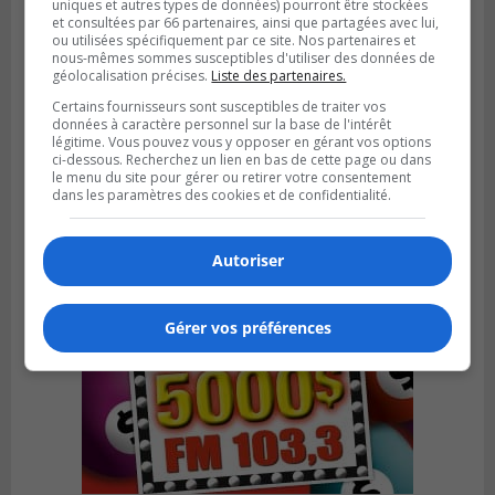
uniques et autres types de données) pourront être stockées
et consultées par 66 partenaires, ainsi que partagées avec lui,
ou utilisées spécifiquement par ce site. Nos partenaires et
nous-mêmes sommes susceptibles d'utiliser des données de
géolocalisation précises.
Liste des partenaires.
Certains fournisseurs sont susceptibles de traiter vos
Publié le 6 juillet 2026 à 09h33
données à caractère personnel sur la base de l'intérêt
Longueuil conclue un contrat pour
légitime. Vous pouvez vous y opposer en gérant vos options
valoriser des cendres d’incinération
ci-dessous. Recherchez un lien en bas de cette page ou dans
le menu du site pour gérer ou retirer votre consentement
dans les paramètres des cookies et de confidentialité.
Autoriser
Gérer vos préférences