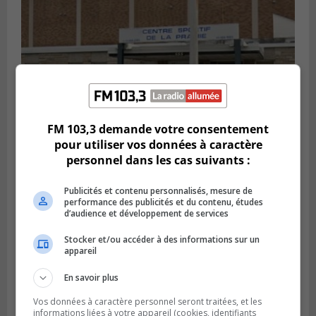
FM 103,3 demande votre consentement
pour utiliser vos données à caractère
personnel dans les cas suivants :
LA PRAIRIE
Publié le 5 août 2026 à 11h59
La Prairie loue des espaces de glace
Publicités et contenu personnalisés, mesure de
jusqu’en avril 2027
performance des publicités et du contenu, études
d’audience et développement de services
Stocker et/ou accéder à des informations sur un
appareil
En savoir plus
Vos données à caractère personnel seront traitées, et les
informations liées à votre appareil (cookies, identifiants