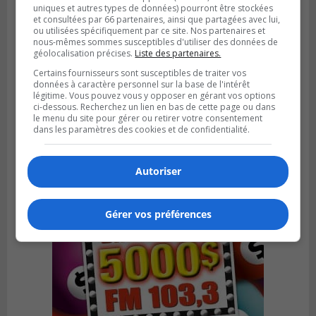
uniques et autres types de données) pourront être stockées
et consultées par 66 partenaires, ainsi que partagées avec lui,
ou utilisées spécifiquement par ce site. Nos partenaires et
nous-mêmes sommes susceptibles d'utiliser des données de
géolocalisation précises.
Liste des partenaires.
VIEUX-LONGUEUIL
Certains fournisseurs sont susceptibles de traiter vos
Publié le 5 août 2026 à 09h30
données à caractère personnel sur la base de l'intérêt
Lysa Bélaicha assure les services aux
légitime. Vous pouvez vous y opposer en gérant vos options
ci-dessous. Recherchez un lien en bas de cette page ou dans
citoyens du district Michel‑Chartrand
le menu du site pour gérer ou retirer votre consentement
dans les paramètres des cookies et de confidentialité.
Autoriser
Gérer vos préférences