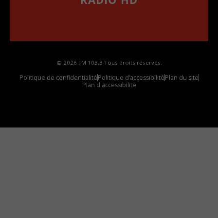
••••••••••••••••••
Comment synthoniser la fréquence HD dans
votre voiture
© 2026 FM 103,3 Tous droits réservés.
Politique de confidentialité
Politique d’accessibilité
Plan du site
Plan d'accessibilite