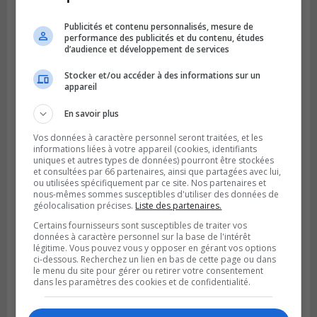
Publicités et contenu personnalisés, mesure de
performance des publicités et du contenu, études
d’audience et développement de services
Publié le 6 août 2026 à 16h00
Stocker et/ou accéder à des informations sur un
Un Québécois parmi l’élite du soccer
appareil
mondial
En savoir plus
Vos données à caractère personnel seront traitées, et les
informations liées à votre appareil (cookies, identifiants
uniques et autres types de données) pourront être stockées
et consultées par 66 partenaires, ainsi que partagées avec lui,
ou utilisées spécifiquement par ce site. Nos partenaires et
nous-mêmes sommes susceptibles d'utiliser des données de
géolocalisation précises.
Liste des partenaires.
Certains fournisseurs sont susceptibles de traiter vos
données à caractère personnel sur la base de l'intérêt
légitime. Vous pouvez vous y opposer en gérant vos options
ci-dessous. Recherchez un lien en bas de cette page ou dans
le menu du site pour gérer ou retirer votre consentement
dans les paramètres des cookies et de confidentialité.