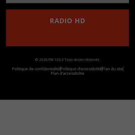
RADIO HD
••••••••••••••••••
Comment synthoniser la fréquence HD dans
votre voiture
© 2026 FM 103,3 Tous droits réservés.
Politique de confidentialité
Politique d’accessibilité
Plan du site
Plan d'accessibilite