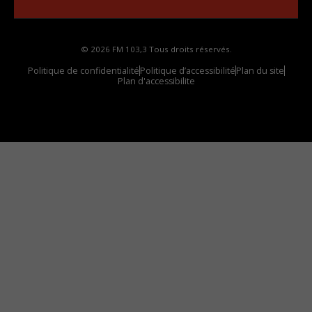
© 2026 FM 103,3 Tous droits réservés.
Politique de confidentialité
Politique d’accessibilité
Plan du site
Plan d'accessibilite
Comment installer notre vignette sur votre