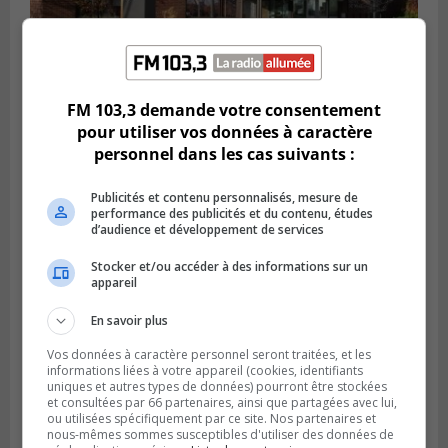
CANDIAC
FM 103,3 demande votre consentement
Publié le 27 juillet 2026 à 14h40
pour utiliser vos données à caractère
Candiac propulse sa transition verte
personnel dans les cas suivants :
Publicités et contenu personnalisés, mesure de
performance des publicités et du contenu, études
d’audience et développement de services
Stocker et/ou accéder à des informations sur un
appareil
En savoir plus
Vos données à caractère personnel seront traitées, et les
informations liées à votre appareil (cookies, identifiants
uniques et autres types de données) pourront être stockées
et consultées par 66 partenaires, ainsi que partagées avec lui,
SAINT-BRUNO-DE-MONTARVILLE
Publié le 26 juillet 2026 à 08h01
ou utilisées spécifiquement par ce site. Nos partenaires et
Saint‑Bruno veut accélérer l’abandon des
nous-mêmes sommes susceptibles d'utiliser des données de