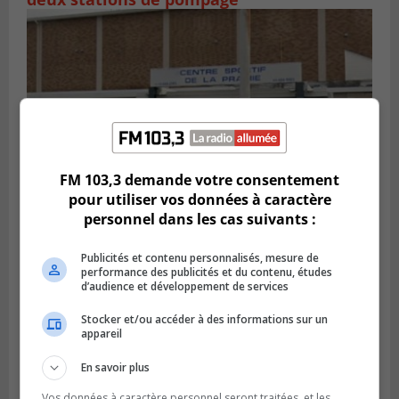
FM 103,3 demande votre consentement
pour utiliser vos données à caractère
personnel dans les cas suivants :
LA PRAIRIE
Publié le 5 août 2026 à 11h59
Publicités et contenu personnalisés, mesure de
La Prairie loue des espaces de glace
performance des publicités et du contenu, études
jusqu’en avril 2027
d’audience et développement de services
Stocker et/ou accéder à des informations sur un
appareil
En savoir plus
Vos données à caractère personnel seront traitées, et les