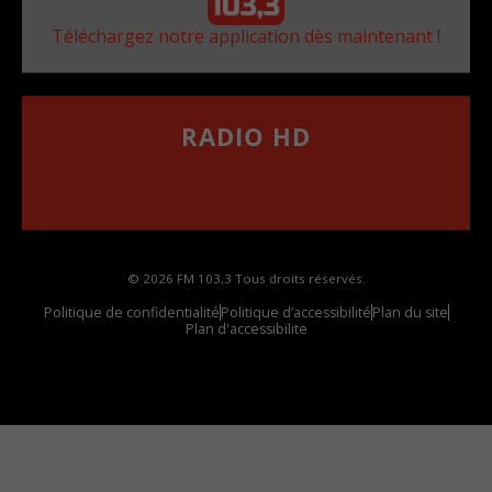
Téléchargez notre application dès maintenant !
RADIO HD
••••••••••••••••••
Comment synthoniser la fréquence HD dans
votre voiture
© 2026 FM 103,3 Tous droits réservés.
Politique de confidentialité
Politique d’accessibilité
Plan du site
Plan d'accessibilite