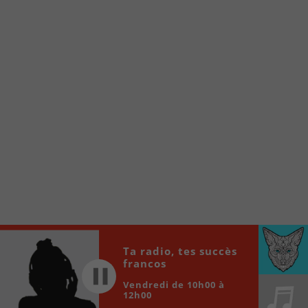
À partir de votre téléphone, allez sur le site
internet de la Radio allumée au
www.fm1033.ca
Ensuite cliquez sur l’icône situé au bas de
votre écran
(celui qui représente un carré incluant une
flèche dirigé vers le haut)
Cliquez maintenant sur l’option Ajouter sur
l’écran d’accueil et vous verrez apparaître le
logo du FM 103,3
Faites Enregistrer en haut à droite.
Et voilà! Toutes les infos et l’écoute de votre radio
locale vous sont maintenant accessibles en un clic!
Audio
Ta radio, tes succès
00:00
00:00
francos
Player
Vendredi de 10h00 à
12h00