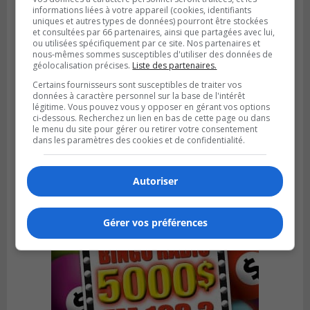
informations liées à votre appareil (cookies, identifiants
uniques et autres types de données) pourront être stockées
et consultées par 66 partenaires, ainsi que partagées avec lui,
ou utilisées spécifiquement par ce site. Nos partenaires et
nous-mêmes sommes susceptibles d'utiliser des données de
géolocalisation précises.
Liste des partenaires.
Certains fournisseurs sont susceptibles de traiter vos
données à caractère personnel sur la base de l'intérêt
LA PRAIRIE
Publié le 4 août 2026 à 15h50
légitime. Vous pouvez vous y opposer en gérant vos options
Le mur du rempart de La Prairie retrouve
ci-dessous. Recherchez un lien en bas de cette page ou dans
le menu du site pour gérer ou retirer votre consentement
sa jeunesse
dans les paramètres des cookies et de confidentialité.
Autoriser
Gérer vos préférences