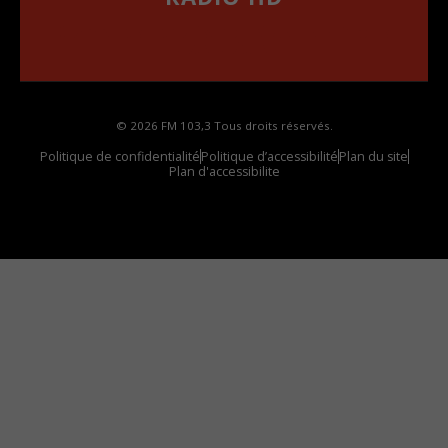
••••••••••••••••••
Comment synthoniser la fréquence HD dans
votre voiture
© 2026 FM 103,3 Tous droits réservés.
Politique de confidentialité
Politique d’accessibilité
Plan du site
Plan d'accessibilite